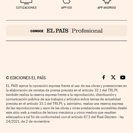
COTIZACIONES
APP IOS
APP ANDROID
©
EDICIONES EL PAÍS
Cinco Días en F
Cinco Días e
Cinco 
EL PAÍS ejerce la oposición expresa frente al uso de sus obras y prestaciones en
la elaboración de revistas de prensa prevista en el artículo 32.1 del TRLPI;
también realiza la reserva expresa frente a la reproducción, distribución y
comunicación pública de sus trabajos y artículos sobre temas de actualidad
prevista en el artículo 33.1 del TRLPI; y, asimismo, realiza una reserva expresa
de las reproducciones y usos de las obras y otras prestaciones accesibles desde
este sitio web a medios de lectura mecánica u otros medios que resulten
adecuados a tal fin de conformidad con el artículo 67.3 del Real Decreto - ley
24/2021, de 2 de noviembre