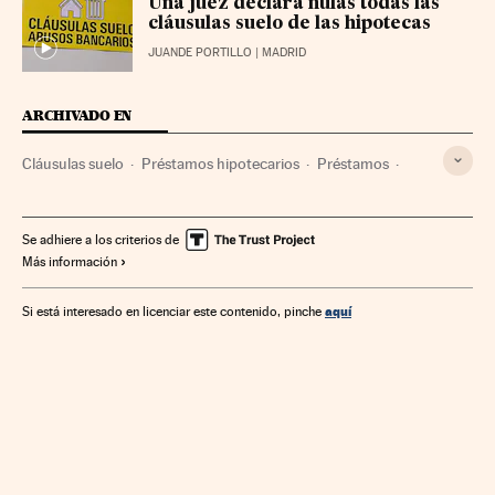
Una juez declara nulas todas las
cláusulas suelo de las hipotecas
JUANDE PORTILLO
| MADRID
ARCHIVADO EN
Cláusulas suelo
Préstamos hipotecarios
Préstamos
Hipotecas
Mercado hipotecario
Créditos
Servicios bancarios
Mercados financieros
Banca
Se adhiere a los criterios de
Más información
Finanzas
aquí
Si está interesado en licenciar este contenido, pinche