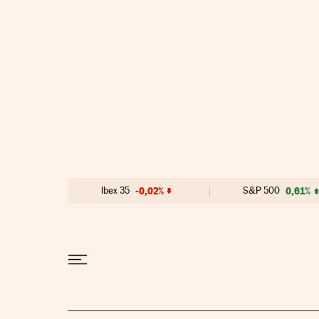
Ir al contenido
Ibex 35
-0,02%
S&P 500
0,61%