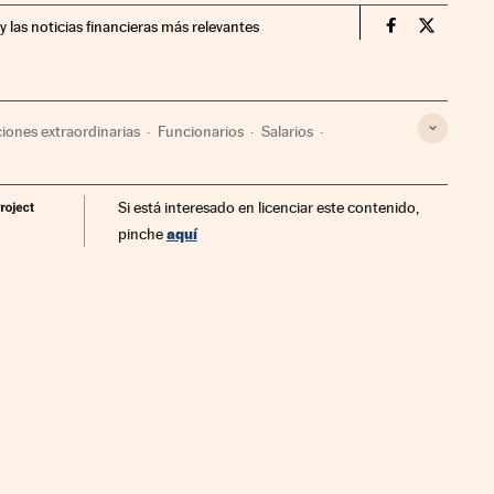
y las noticias financieras más relevantes
Economia Cin
Economia
ciones extraordinarias
Funcionarios
Salarios
Trabajo
Administración pública
Si está interesado en licenciar este contenido,
aquí
pinche