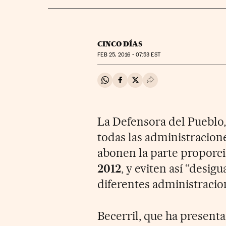
CINCO DÍAS
FEB
25, 2016 - 07:53
EST
Compartir en Whatsapp
Compartir en Facebook
Compartir en Twitter
Desplegar Redes Soci
La Defensora del Pueblo
todas las administracion
abonen la parte proporci
2012
, y eviten así “desig
diferentes administracion
Becerril, que ha present