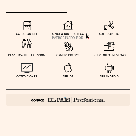
CALCULAR IRPF
SIMULADOR HIPOTECA
SUELDO NETO
PLANIFICA TU JUBILACIÓN
CAMBIO DIVISAS
DIRECTORIO EMPRESAS
COTIZACIONES
APP IOS
APP ANDROID