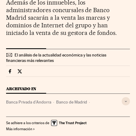
Además de los inmuebles, los
administradores concursales de Banco
Madrid sacarán a la venta las marcas y
dominios de Internet del grupo y han
iniciado la venta de su gestora de fondos.
El análisis de la actualidad económica y las noticias
financieras más relevantes
Mercados Financieros Cinco Días en Facebook
Mercados Financieros Cinco Días en Twitter
ARCHIVADO EN
Banca Privada d'Andorra
Banco de Madrid
Banca privada
Mercado inmobiliario
Vivienda
Empresas
Banca
Urbanismo
Finanzas
Economía
Se adhiere a los criterios de
Más información