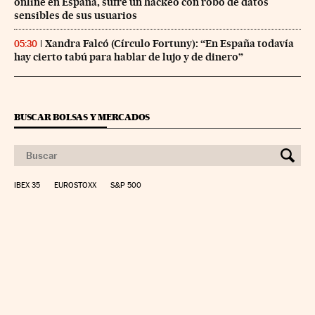
online en España, sufre un hackeo con robo de datos
sensibles de sus usuarios
Xandra Falcó (Círculo Fortuny): “En España todavía
05:30
hay cierto tabú para hablar de lujo y de dinero”
BUSCAR BOLSAS Y MERCADOS
IBEX 35
EUROSTOXX
S&P 500