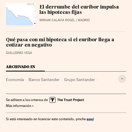
El derrumbe del euríbor impulsa
las hipotecas fijas
MIRIAM CALAVIA ROGEL
| MADRID
Qué pasa con mi hipoteca si el euríbor llega a
cotizar en negativo
GUILLERMO VEGA
ARCHIVADO EN
Economía
Banco Santander
Grupo Santander
Hipotecas
Mercado hipotecario
Bancos
Mercados financieros
Empresas
Banca
Finanzas
Se adhiere a los criterios de
Más información
aquí
Si está interesado en licenciar este contenido, pinche