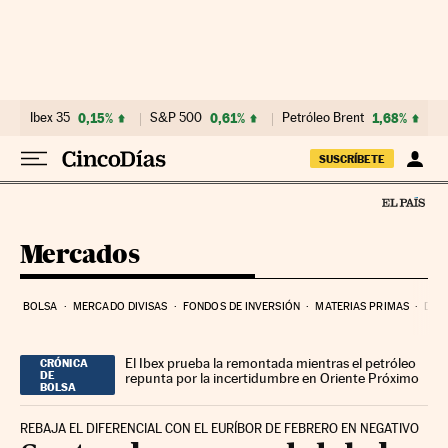
Ir al contenido
Ibex 35
0,15%
S&P 500
0,61%
Petróleo Brent
1,68%
SUSCRÍBETE
Mercados
BOLSA
MERCADO DIVISAS
FONDOS DE INVERSIÓN
MATERIAS PRIMAS
DEU
El Ibex prueba la remontada mientras el petróleo
CRÓNICA
DE
repunta por la incertidumbre en Oriente Próximo
BOLSA
REBAJA EL DIFERENCIAL CON EL EURÍBOR DE FEBRERO EN NEGATIVO