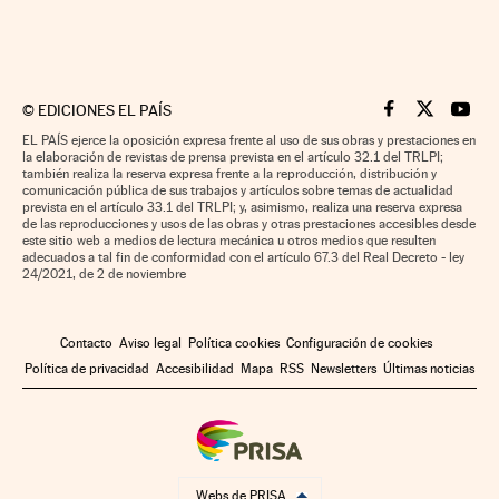
©
EDICIONES EL PAÍS
Cinco Días en F
Cinco Días e
Cinco 
EL PAÍS ejerce la oposición expresa frente al uso de sus obras y prestaciones en
la elaboración de revistas de prensa prevista en el artículo 32.1 del TRLPI;
también realiza la reserva expresa frente a la reproducción, distribución y
comunicación pública de sus trabajos y artículos sobre temas de actualidad
prevista en el artículo 33.1 del TRLPI; y, asimismo, realiza una reserva expresa
de las reproducciones y usos de las obras y otras prestaciones accesibles desde
este sitio web a medios de lectura mecánica u otros medios que resulten
adecuados a tal fin de conformidad con el artículo 67.3 del Real Decreto - ley
24/2021, de 2 de noviembre
Contacto
Aviso legal
Política cookies
Configuración de cookies
Política de privacidad
Accesibilidad
Mapa
RSS
Newsletters
Últimas noticias
Webs de PRISA