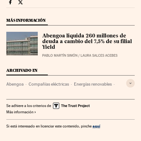
Companias Cinco Días en Facebook
Companias Cinco Días en Twitter
MÁS INFORMACIÓN
Abengoa liquida 260 millones de
deuda a cambio del 7,5% de su filial
Yield
PABLO MARTÍN SIMÓN
/
LAURA SALCES ACEBES
ARCHIVADO EN
Abengoa
Compañías eléctricas
Energías renovables
Sector eléctrico
Bolsa
Energía eléctrica
Mercados financieros
Empresas
Economía
Se adhiere a los criterios de
Más información
Fuentes energía
Finanzas
Energía
aquí
Si está interesado en licenciar este contenido, pinche