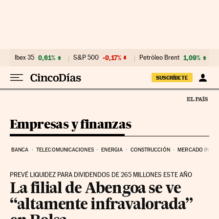
Ir al contenido
Ibex 35
0,61%
S&P 500
-0,17%
Petróleo Brent
1,09%
SUSCRÍBETE
Empresas y finanzas
BANCA
TELECOMUNICACIONES
ENERGIA
CONSTRUCCIÓN
MERCADO INMOB
PREVÉ LIQUIDEZ PARA DIVIDENDOS DE 265 MILLONES ESTE AÑO
La filial de Abengoa se ve
“altamente infravalorada”