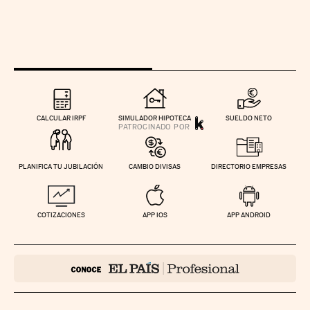
CALCULAR IRPF
SIMULADOR HIPOTECA
SUELDO NETO
PLANIFICA TU JUBILACIÓN
CAMBIO DIVISAS
DIRECTORIO EMPRESAS
COTIZACIONES
APP IOS
APP ANDROID