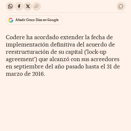
Compartir en Whatsapp
Compartir en Facebook
Compartir en Twitter
Desplegar Redes Sociales
Ir a 
Añadir Cinco Días en Google
Codere ha acordado extender la fecha de
implementación definitiva del acuerdo de
reestructuración de su capital ('lock-up
agreement') que alcanzó con sus acreedores
en septiembre del año pasado hasta el 31 de
marzo de 2016.