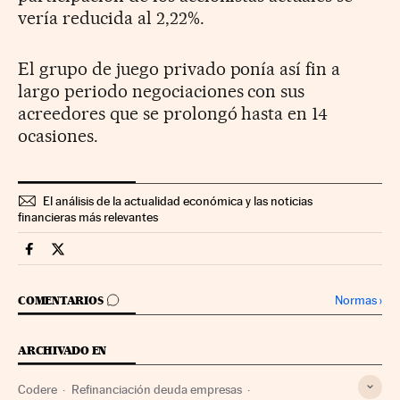
vería reducida al 2,22%.
El grupo de juego privado ponía así fin a
largo periodo negociaciones con sus
acreedores que se prolongó hasta en 14
ocasiones.
El análisis de la actualidad económica y las noticias
financieras más relevantes
Companias Cinco Días en Facebook
Companias Cinco Días en Twitter
IR A LOS COMENTARIOS
Normas
›
COMENTARIOS
ARCHIVADO EN
Codere
Refinanciación deuda empresas