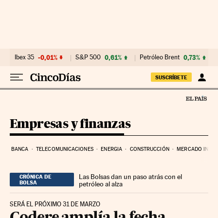
Ir al contenido
Ibex 35
-0,01%
S&P 500
0,61%
Petróleo Brent
0,73%
SUSCRÍBETE
Empresas y finanzas
BANCA
TELECOMUNICACIONES
ENERGIA
CONSTRUCCIÓN
MERCADO INMOB
Las Bolsas dan un paso atrás con el
CRÓNICA DE
BOLSA
petróleo al alza
SERÁ EL PRÓXIMO 31 DE MARZO