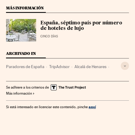
MÁS INFORMACIÓN
España, séptimo país por número
de hoteles de lujo
CINCO DÍAS
ARCHIVADO EN
Paradores de España
TripAdvisor
Alcalá de Henares
Viajes
Monumentos
Destinos turísticos
Hoteles
Provincia Madrid
Patrimonio histórico
Alojamientos
Se adhiere a los criterios de
Más información
Galicia
Comunidad de Madrid
Patrimonio cultural
Ofertas turísticas
Hostelería
Turismo
Empresas
aquí
Si está interesado en licenciar este contenido, pinche
Cultura
Economía
España
Arte