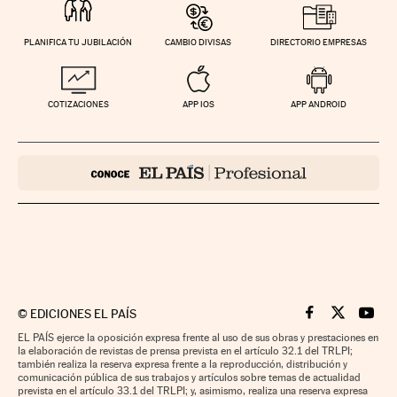
PLANIFICA TU JUBILACIÓN
CAMBIO DIVISAS
DIRECTORIO EMPRESAS
COTIZACIONES
APP IOS
APP ANDROID
©
EDICIONES EL PAÍS
Cinco Días en F
Cinco Días e
Cinco 
EL PAÍS ejerce la oposición expresa frente al uso de sus obras y prestaciones en
la elaboración de revistas de prensa prevista en el artículo 32.1 del TRLPI;
también realiza la reserva expresa frente a la reproducción, distribución y
comunicación pública de sus trabajos y artículos sobre temas de actualidad
prevista en el artículo 33.1 del TRLPI; y, asimismo, realiza una reserva expresa