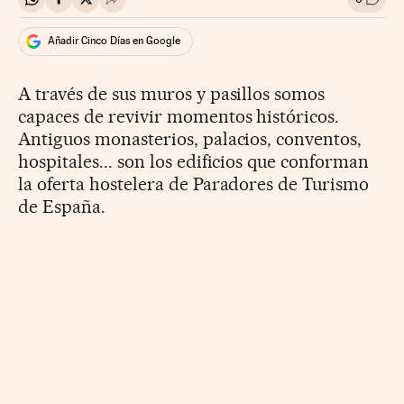
Compartir en Whatsapp
Compartir en Facebook
Compartir en Twitter
Desplegar Redes Sociales
Ir a l
Añadir Cinco Días en Google
A través de sus muros y pasillos somos
capaces de revivir momentos históricos.
Antiguos monasterios, palacios, conventos,
hospitales... son los edificios que conforman
la oferta hostelera de Paradores de Turismo
de España.