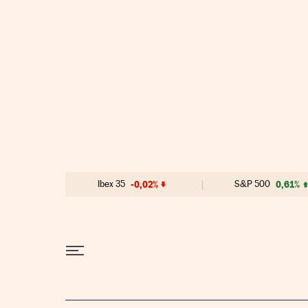
Ir al contenido
Ibex 35
-0,02%
S&P 500
0,61%