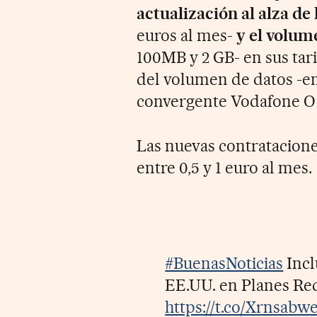
actualización al alza de 
euros al mes-
y el volum
100MB y 2 GB- en sus tar
del volumen de datos -ent
convergente Vodafone One
Las nuevas contratacione
entre 0,5 y 1 euro al mes.
#BuenasNoticias
Inc
EE.UU. en Planes Red
https://t.co/Xrnsabw