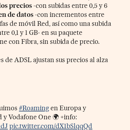
los precios
-con subidas entre 0,5 y 6
en de datos
-con incrementos entre
ifas de móvil Red, así como una subida
re 0,1 y 1 GB- en su paquete
 con Fibra, sin subida de precio.
s de ADSL ajustan sus precios al alza
luimos
#Roaming
en Europa y
 y Vodafone One 🌍 +info:
edJ
pic.twitter.com/dX1bSlqqQd