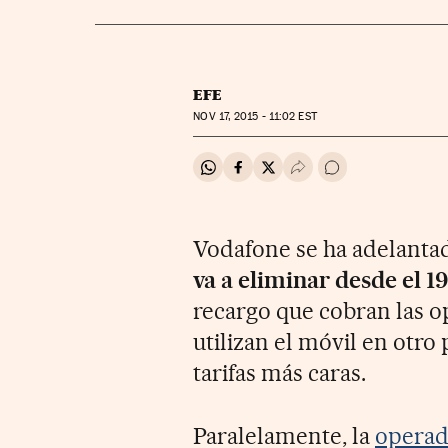
EFE
NOV
17, 2015 - 11:02
EST
Compartir en Whatsapp
Compartir en Facebook
Compartir en Twitter
Desplegar Redes Soci
Ir a los comentar
Vodafone se ha adelantad
va a eliminar desde el 
recargo que cobran las 
utilizan el móvil en otro
tarifas más caras.
Paralelamente, la
operad