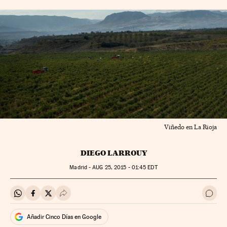
Viñedo en La Rioja
DIEGO LARROUY
Madrid -
AUG
25, 2015 - 01:45
EDT
Compartir en Whatsapp
Compartir en Facebook
Compartir en Twitter
Desplegar Redes Sociales
Ir a 
Añadir Cinco Días en Google