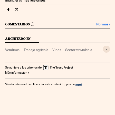
financieras más relevantes
Companias Cinco Días en Facebook
Companias Cinco Días en Twitter
IR A LOS COMENTARIOS
Normas
›
COMENTARIOS
ARCHIVADO EN
Vendimia
Trabajo agrícola
Vinos
Sector vitivinícola
Bebidas alcohólicas
Economía agraria
Bebidas
Agricultura
Empresas
Agroalimentación
Alimentos
Se adhiere a los criterios de
Más información
Economía
Alimentación
Industria
aquí
Si está interesado en licenciar este contenido, pinche