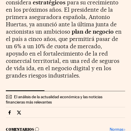
considera
estratégicos
para su crecimiento
en los próximos años. El presidente de la
primera aseguradora española, Antonio
Huertas, ya anunció ante la última junta de
accionistas un ambicioso
plan de negocio
en
el país a cinco años, que permitirá pasar de
un 6% a un 10% de cuota de mercado,
apoyado en el fortalecimiento de la red
comercial territorial, en una red de seguros
de vida ida, en el negocio digital y en los
grandes riesgos industriales.
El análisis de la actualidad económica y las noticias
financieras más relevantes
Mercados Financieros Cinco Días en Facebook
Mercados Financieros Cinco Días en Twitter
IR A LOS COMENTARIOS
Normas
›
COMENTARIOS