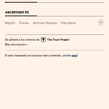
ARCHIVADO EN
Mapfre
Pemex
Antonio Huertas
Petroleras
Materias primas
Petróleo
Combustibles fósiles
Combustibles
Empresas
Energía no renovable
Se adhiere a los criterios de
Más información
Economía
Fuentes energía
Energía
Industria
aquí
Si está interesado en licenciar este contenido, pinche