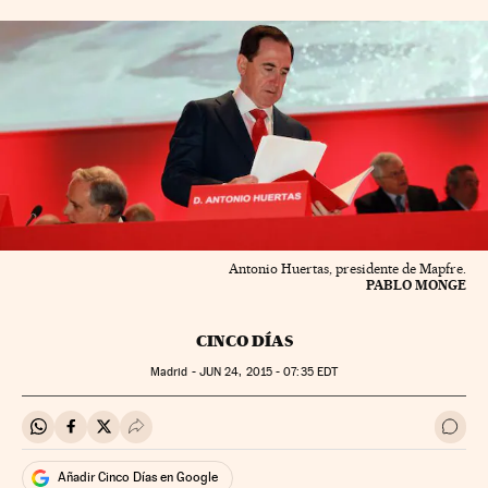
Antonio Huertas, presidente de Mapfre.
PABLO MONGE
CINCO DÍAS
Madrid -
JUN
24, 2015 - 07:35
EDT
Compartir en Whatsapp
Compartir en Facebook
Compartir en Twitter
Desplegar Redes Sociales
Ir a 
Añadir Cinco Días en Google