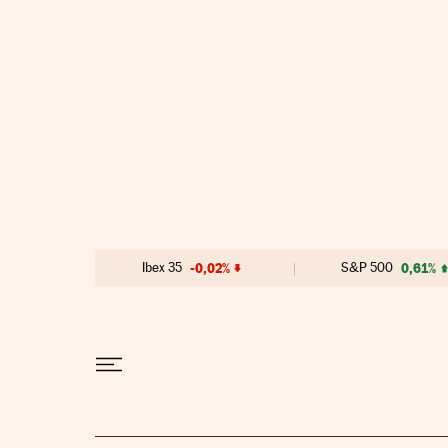
Ir al contenido
Ibex 35
-0,02%
S&P 500
0,61%