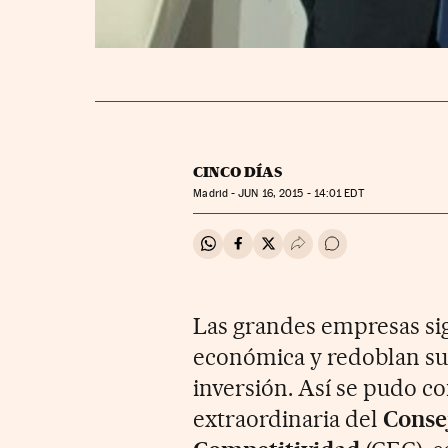
CINCO DÍAS
Madrid -
JUN
16, 2015 - 14:01
EDT
Compartir en Whatsapp
Compartir en Facebook
Compartir en Twitter
Desplegar Redes Soci
Ir a los comentar
Las grandes empresas si
económica y redoblan su 
inversión. Así se pudo co
extraordinaria del
Conse