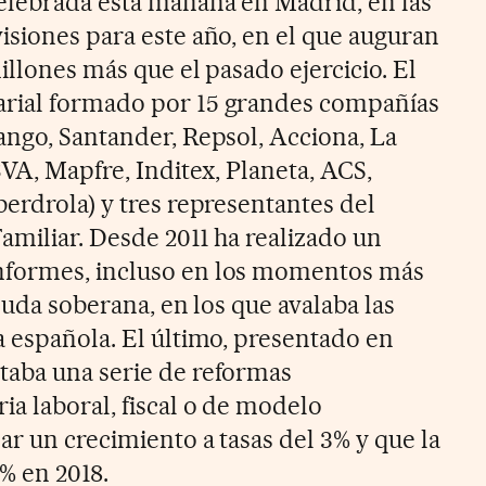
elebrada esta mañana en Madrid, en las
isiones para este año, en el que auguran
illones más que el pasado ejercicio. El
rial formado por 15 grandes compañías
ango, Santander, Repsol, Acciona, La
BVA, Mapfre, Inditex, Planeta, ACS,
erdrola) y tres representantes del
amiliar. Desde 2011 ha realizado un
nformes, incluso en los momentos más
deuda soberana, en los que avalaba las
a española. El último, presentado en
taba una serie de reformas
ia laboral, fiscal o de modelo
r un crecimiento a tasas del 3% y que la
5% en 2018.