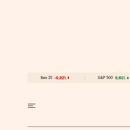
Ir al contenido
Ibex 35
-0,02%
S&P 500
0,61%