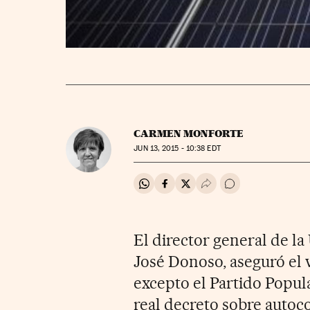
CARMEN MONFORTE
JUN
13, 2015 - 10:38
EDT
Compartir en Whatsapp
Compartir en Facebook
Compartir en Twitter
Desplegar Redes Soci
Ir a los comentar
El director general de la
José Donoso, aseguró el v
excepto el Partido Popul
real decreto sobre auto