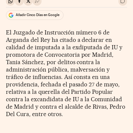
Compartir en Whatsapp
Compartir en Facebook
Compartir en Twitter
Desplegar Redes Sociales
Ir a 
Añadir Cinco Días en Google
El Juzgado de Instrucción número 6 de
Arganda del Rey ha citado a declarar en
calidad de imputada a la exdiputada de IU y
promotora de Convocatoria por Madrid,
Tania Sánchez, por delitos contra la
administración pública, malversación y
tráfico de influencias. Así consta en una
providencia, fechada el pasado 27 de mayo,
relativa a la querella del Partido Popular
contra la excandidata de IU a la Comunidad
de Madrid y contra el alcalde de Rivas, Pedro
Del Cura, entre otros.