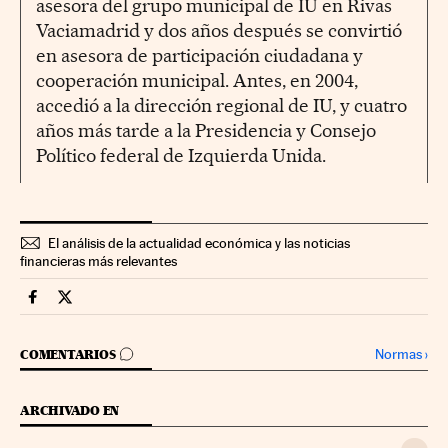
asesora del grupo municipal de IU en Rivas
Vaciamadrid y dos años después se convirtió
en asesora de participación ciudadana y
cooperación municipal. Antes, en 2004,
accedió a la dirección regional de IU, y cuatro
años más tarde a la Presidencia y Consejo
Político federal de Izquierda Unida.
El análisis de la actualidad económica y las noticias
financieras más relevantes
Economia Cinco Días en Facebook
Economia Cinco Días en Twitter
IR A LOS COMENTARIOS
Normas
›
COMENTARIOS
ARCHIVADO EN