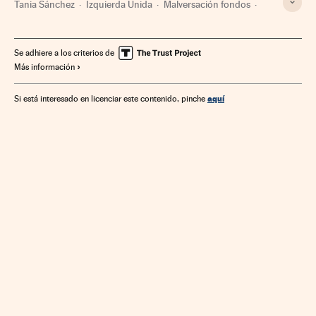
Tania Sánchez
Izquierda Unida
Malversación fondos
PP
Comunidad de Madrid
Partidos políticos
Política
Delitos
Justicia
Se adhiere a los criterios de
Más información
aquí
Si está interesado en licenciar este contenido, pinche