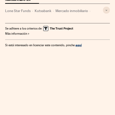
Lone Star Funds
Kutxabank
Mercado inmobiliario
Vivienda
Fondos inversión
Mercados financieros
Bancos
Urbanismo
Empresas
Banca
Finanzas
Se adhiere a los criterios de
Más información
Economía
Juan Velayos
Juan Pepa
aquí
Si está interesado en licenciar este contenido, pinche