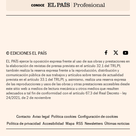
©
EDICIONES EL PAÍS
Cinco Días en F
Cinco Días e
Cinco 
EL PAÍS ejerce la oposición expresa frente al uso de sus obras y prestaciones en
la elaboración de revistas de prensa prevista en el artículo 32.1 del TRLPI;
también realiza la reserva expresa frente a la reproducción, distribución y
comunicación pública de sus trabajos y artículos sobre temas de actualidad
prevista en el artículo 33.1 del TRLPI; y, asimismo, realiza una reserva expresa
de las reproducciones y usos de las obras y otras prestaciones accesibles desde
este sitio web a medios de lectura mecánica u otros medios que resulten
adecuados a tal fin de conformidad con el artículo 67.3 del Real Decreto - ley
24/2021, de 2 de noviembre
Contacto
Aviso legal
Política cookies
Configuración de cookies
Política de privacidad
Accesibilidad
Mapa
RSS
Newsletters
Últimas noticias