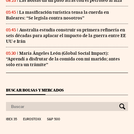
Las Bolsas da un paso atrás con el petróleo al alza
08:23
La masificación turística tensa la cuerda en
05:45
Baleares: “Se legisla contra nosotros”
Australia estudia construir su primera refinería en
05:45
seis décadas para aplacar el impacto de la guerra entre EE
UU e Irán
María Ángeles León (Global Social Impact):
05:30
“Aprendí a disfrutar de la comida con mi marido; antes
solo era un trámite”
BUSCAR BOLSAS Y MERCADOS
IBEX 35
EUROSTOXX
S&P 500