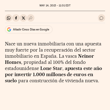
MAY
14, 2015 - 11:01
EDT
Compartir en Whatsapp
Compartir en Facebook
Compartir en Twitter
Desplegar Redes Sociales
Ir a 
Añadir Cinco Días en Google
Nace un nueva inmobiliaria con una apuesta
muy fuerte por la recuperación del sector
inmobiliario en España. La vasca
Neinor
Homes
, propiedad al 100% del fondo
estadounidense
Lone Star
,
apuesta este año
por invertir 1.000 millones de euros en
suelo
para construcción de vivienda nueva.