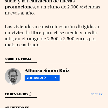
suelo y la realización de nuevas
promociones
, a un ritmo de 2.000 viviendas
nuevas al año.
Las viviendas a construir estarán dirigidas a
un vivienda libre para clase media y media-
alta, en el rango de 2.500 a 3.500 euros por
metro cuadrado.
SOBRE LA FIRMA
Alfonso Simón Ruiz
VER BIOGRAFÍA
IR A LOS COMENTARIOS
Normas
›
COMENTARIOS
ARCHIVADO EN