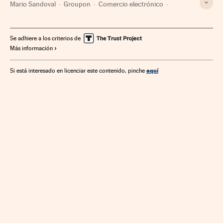
Mario Sandoval
Groupon
Comercio electrónico
Gastronomía
Internet
Empresas
Cultura
Economía
Telecomunicaciones
Comercio
Comunicaciones
Se adhiere a los criterios de
Más información
aquí
Si está interesado en licenciar este contenido, pinche