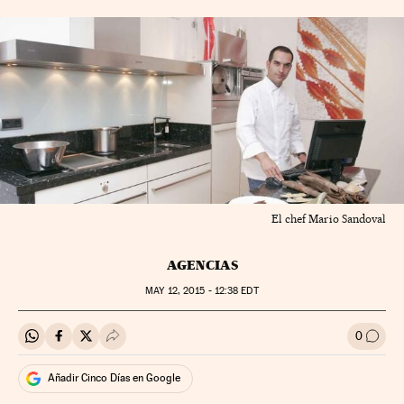
El chef Mario Sandoval
AGENCIAS
MAY
12, 2015 - 12:38
EDT
0
Compartir en Whatsapp
Compartir en Facebook
Compartir en Twitter
Desplegar Redes Sociales
Ir a l
Añadir Cinco Días en Google