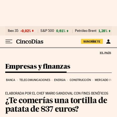
Ir al contenido
Ibex 35
-0,02%
S&P 500
0,61%
Petróleo Brent
1,28%
SUSCRÍBETE
Empresas y finanzas
BANCA
TELECOMUNICACIONES
ENERGIA
CONSTRUCCIÓN
MERCADO INMOB
ELABORADA POR EL CHEF MARIO SANDOVAL CON FINES BENÉFICOS
¿Te comerías una tortilla de
patata de 837 euros?