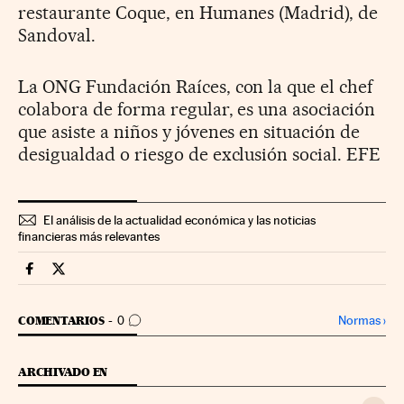
restaurante Coque, en Humanes (Madrid), de
Sandoval.
La ONG Fundación Raíces, con la que el chef
colabora de forma regular, es una asociación
que asiste a niños y jóvenes en situación de
desigualdad o riesgo de exclusión social. EFE
El análisis de la actualidad económica y las noticias
financieras más relevantes
Companias Cinco Días en Facebook
Companias Cinco Días en Twitter
IR A LOS COMENTARIOS
Normas
›
COMENTARIOS
0
ARCHIVADO EN