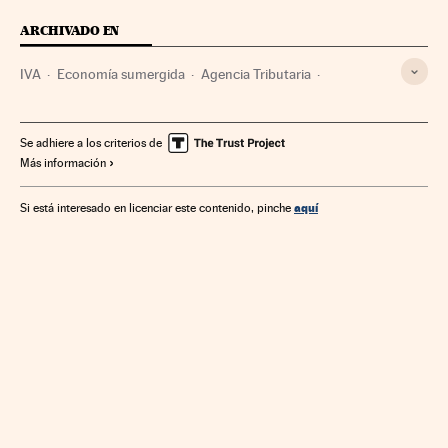
ARCHIVADO EN
IVA
Economía sumergida
Agencia Tributaria
Hacienda pública
Agencias Estatales
Impuestos
Tributos
Finanzas públicas
Administración Estado
Se adhiere a los criterios de
Más información
Administración pública
Finanzas
Economía
aquí
Si está interesado en licenciar este contenido, pinche