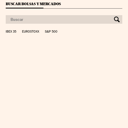
BUSCAR BOLSAS Y MERCADOS
IBEX 35
EUROSTOXX
S&P 500
CALCULAR IRPF
SIMULADOR HIPOTECA
SUELDO NETO