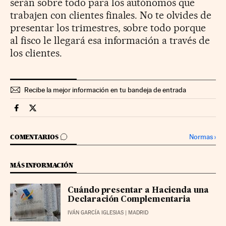
serán sobre todo para los autónomos que
trabajen con clientes finales. No te olvides de
presentar los trimestres, sobre todo porque
al fisco le llegará esa información a través de
los clientes.
Recibe la mejor información en tu bandeja de entrada
Territorio Pyme Cinco Días en Facebook
Territorio Pyme Cinco Días en Twitter
IR A LOS COMENTARIOS
Normas
›
COMENTARIOS
MÁS INFORMACIÓN
Cuándo presentar a Hacienda una
Declaración Complementaria
IVÁN GARCÍA IGLESIAS
| MADRID