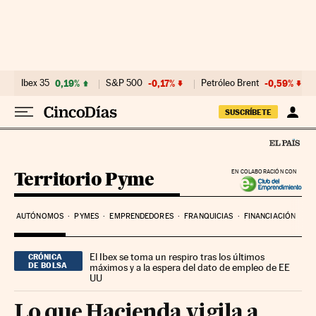
Ir al contenido
Ibex 35
0,19%
S&P 500
-0,17%
Petróleo Brent
-0,59%
SUSCRÍBETE
Territorio Pyme
EN COLABORACIÓN CON
AUTÓNOMOS
PYMES
EMPRENDEDORES
FRANQUICIAS
FINANCIACIÓN
El Ibex se toma un respiro tras los últimos
CRÓNICA
DE BOLSA
máximos y a la espera del dato de empleo de EE
UU
Lo que Hacienda vigila a