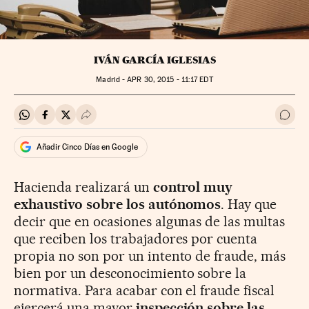
IVÁN GARCÍA IGLESIAS
Madrid -
APR
30, 2015 - 11:17
EDT
Compartir en Whatsapp
Compartir en Facebook
Compartir en Twitter
Desplegar Redes Sociales
Ir a 
Añadir Cinco Días en Google
Hacienda realizará un
control muy
exhaustivo sobre los autónomos
. Hay que
decir que en ocasiones algunas de las multas
que reciben los trabajadores por cuenta
propia no son por un intento de fraude, más
bien por un desconocimiento sobre la
normativa. Para acabar con el fraude fiscal
ejercerá una mayor
inspección sobre las