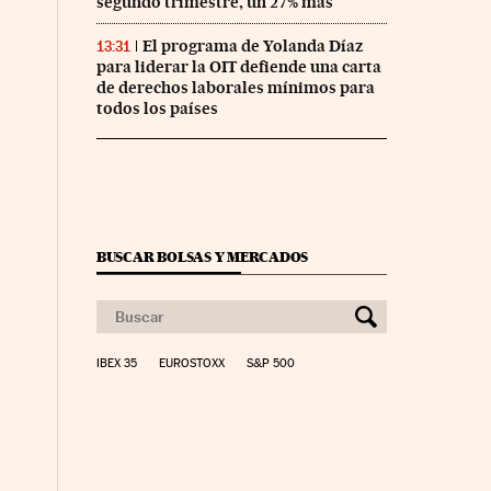
segundo trimestre, un 27% más
El programa de Yolanda Díaz
13:31
para liderar la OIT defiende una carta
de derechos laborales mínimos para
todos los países
BUSCAR BOLSAS Y MERCADOS
IBEX 35
EUROSTOXX
S&P 500