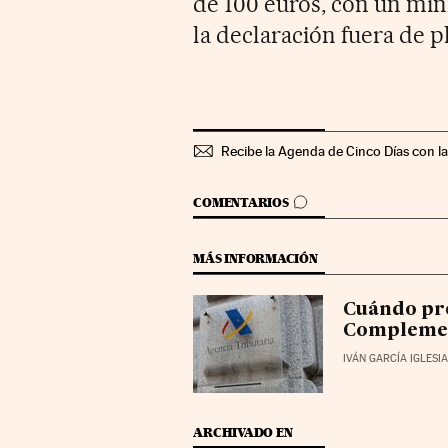
de 100 euros, con un mín
la declaración fuera de p
Recibe la Agenda de Cinco Días con l
IR A LOS COMENTARIOS
COMENTARIOS
MÁS INFORMACIÓN
Cuándo pre
Compleme
IVÁN GARCÍA IGLESI
ARCHIVADO EN