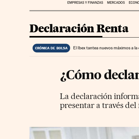
EMPRESAS Y FINANZAS
MERCADOS
ECON
Declaración Renta
El Ibex tantea nuevos máximos a la
CRÓNICA DE BOLSA
¿Cómo declara
La declaración informa
presentar a través de