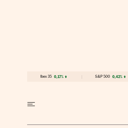
Ir al contenido
Ibex 35
0,17%
S&P 500
0,42%