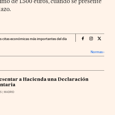
imo de 1.500 euros, cuando se presente
lazo.
as citas económicas más importantes del día
Declaracion Rent
Declaracion 
Declarac
Normas
›
sentar a Hacienda una Declaración
ntaria
AS
| MADRID