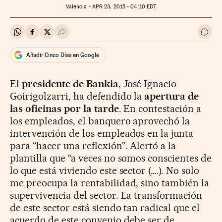
Valencia -
APR
23, 2015 - 04:10
EDT
Compartir en Whatsapp
Compartir en Facebook
Compartir en Twitter
Desplegar Redes Sociales
Ir a 
Añadir Cinco Días en Google
El
presidente de Bankia
, José Ignacio
Goirigolzarri, ha defendido la
apertura de
las oficinas por la tarde
. En contestación a
los empleados, el banquero aprovechó la
intervención de los empleados en la junta
para “hacer una reflexión”. Alertó a la
plantilla que “a veces no somos conscientes de
lo que está viviendo este sector (….). No solo
me preocupa la rentabilidad, sino también la
supervivencia del sector. La transformación
de este sector está siendo tan radical que el
acuerdo de este convenio debe ser de