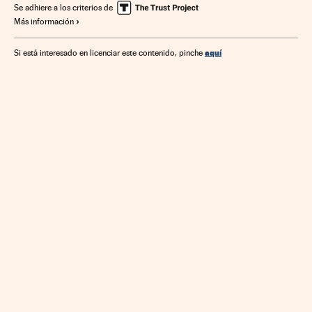
Empresas
Banca
Economía
Finanzas
Trabajo
Se adhiere a los criterios de
Más información
aquí
Si está interesado en licenciar este contenido, pinche