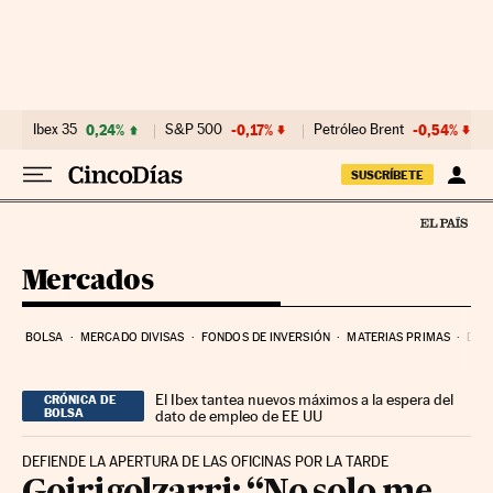
Ir al contenido
Ibex 35
0,24%
S&P 500
-0,17%
Petróleo Brent
-0,54%
SUSCRÍBETE
Mercados
BOLSA
MERCADO DIVISAS
FONDOS DE INVERSIÓN
MATERIAS PRIMAS
DEU
El Ibex tantea nuevos máximos a la espera del
CRÓNICA DE
BOLSA
dato de empleo de EE UU
DEFIENDE LA APERTURA DE LAS OFICINAS POR LA TARDE