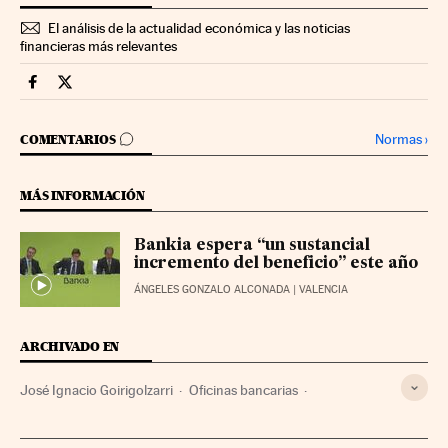
El análisis de la actualidad económica y las noticias
financieras más relevantes
Mercados Financieros Cinco Días en Facebook
Mercados Financieros Cinco Días en Twitter
IR A LOS COMENTARIOS
Normas
›
COMENTARIOS
MÁS INFORMACIÓN
Bankia espera “un sustancial
incremento del beneficio” este año
ÁNGELES GONZALO ALCONADA
| VALENCIA
ARCHIVADO EN
José Ignacio Goirigolzarri
Oficinas bancarias
Horarios trabajo
Bankia
Bancos
Condiciones trabajo