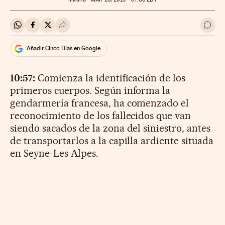
Compartir en Whatsapp
Compartir en Facebook
Compartir en Twitter
Desplegar Redes Sociales
Ir a 
Añadir Cinco Días en Google
10:57:
Comienza la identificación de los
primeros cuerpos. Según informa la
gendarmería francesa, ha comenzado el
reconocimiento de los fallecidos que van
siendo sacados de la zona del siniestro, antes
de transportarlos a la capilla ardiente situada
en Seyne-Les Alpes.