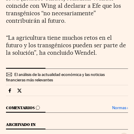
coincide con Wing al declarar a Efe que los
transgénicos “no necesariamente”
contribuirán al futuro.
“La agricultura tiene muchos retos en el
futuro y los transgénicos pueden ser parte de
la solución”, ha concluido Wendel.
El análisis de la actualidad económica y las noticias
financieras más relevantes
Companias Cinco Días en Facebook
Companias Cinco Días en Twitter
IR A LOS COMENTARIOS
Normas
›
COMENTARIOS
ARCHIVADO EN