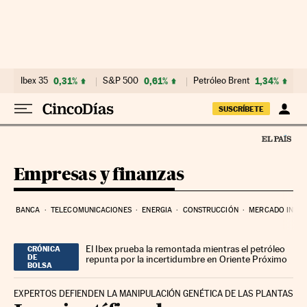
Ir al contenido
Ibex 35
0,31%
S&P 500
0,61%
Petróleo Brent
1,34%
SUSCRÍBETE
Empresas y finanzas
BANCA
TELECOMUNICACIONES
ENERGIA
CONSTRUCCIÓN
MERCADO INMOB
El Ibex prueba la remontada mientras el petróleo
CRÓNICA
DE
repunta por la incertidumbre en Oriente Próximo
BOLSA
EXPERTOS DEFIENDEN LA MANIPULACIÓN GENÉTICA DE LAS PLANTAS