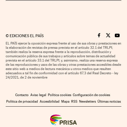
©
EDICIONES EL PAÍS
Cinco Días en F
Cinco Días e
Cinco 
EL PAÍS ejerce la oposición expresa frente al uso de sus obras y prestaciones en
la elaboración de revistas de prensa prevista en el artículo 32.1 del TRLPI;
también realiza la reserva expresa frente a la reproducción, distribución y
comunicación pública de sus trabajos y artículos sobre temas de actualidad
prevista en el artículo 33.1 del TRLPI; y, asimismo, realiza una reserva expresa
de las reproducciones y usos de las obras y otras prestaciones accesibles desde
este sitio web a medios de lectura mecánica u otros medios que resulten
adecuados a tal fin de conformidad con el artículo 67.3 del Real Decreto - ley
24/2021, de 2 de noviembre
Contacto
Aviso legal
Política cookies
Configuración de cookies
Política de privacidad
Accesibilidad
Mapa
RSS
Newsletters
Últimas noticias