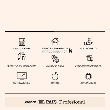
CALCULAR IRPF
SIMULADOR HIPOTECA
SUELDO NETO
PLANIFICA TU JUBILACIÓN
CAMBIO DIVISAS
DIRECTORIO EMPRESAS
COTIZACIONES
APP IOS
APP ANDROID