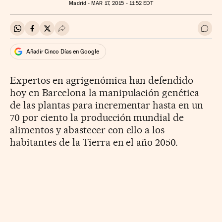
Madrid -
MAR
17, 2015 - 11:52
EDT
Compartir en Whatsapp
Compartir en Facebook
Compartir en Twitter
Desplegar Redes Sociales
Ir a 
Añadir Cinco Días en Google
Expertos en agrigenómica han defendido
hoy en Barcelona la manipulación genética
de las plantas para incrementar hasta en un
70 por ciento la producción mundial de
alimentos y abastecer con ello a los
habitantes de la Tierra en el año 2050.