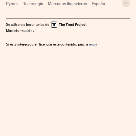
Pymes
Tecnología
Mercados financieros
España
Empresas
Biología
Economía
Ciencias naturales
Alimentos
Ciencia
Finanzas
Alimentación
Industria
Se adhiere a los criterios de
Más información
aquí
Si está interesado en licenciar este contenido, pinche