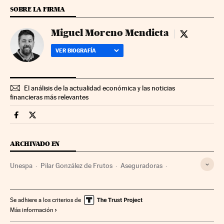
SOBRE LA FIRMA
Miguel Moreno Mendieta
Miguel More
VER BIOGRAFÍA
El análisis de la actualidad económica y las noticias
financieras más relevantes
Mercados Financieros Cinco Días en Facebook
Mercados Financieros Cinco Días en Twitter
ARCHIVADO EN
Unespa
Pilar González de Frutos
Aseguradoras
Seguros automóviles
Patronal
Seguros
Accidentes tráfico
Organizaciones empresariales
Se adhiere a los criterios de
Más información
Accidentes
Relaciones laborales
Empresas
Sucesos