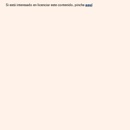
Economía
Trabajo
Finanzas
Tráfico
Transporte
aquí
Si está interesado en licenciar este contenido, pinche