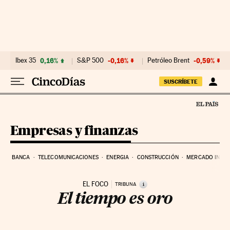
Ir al contenido
Ibex 35
0,16%
S&P 500
-0,16%
Petróleo Brent
-0,59%
SUSCRÍBETE
Empresas y finanzas
BANCA
TELECOMUNICACIONES
ENERGIA
CONSTRUCCIÓN
MERCADO INMOB
EL FOCO
i
TRIBUNA
El tiempo es oro