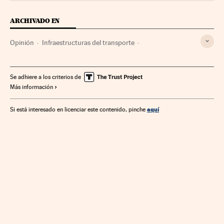
ARCHIVADO EN
Opinión
Infraestructuras del transporte
Transporte fluvial
Comisión Europea
Transporte carretera
Transporte marítimo
Se adhiere a los criterios de
Más información
Unión Europea
Transporte aéreo
Transporte ferroviario
Empresas
Transporte
Economía
aquí
Si está interesado en licenciar este contenido, pinche