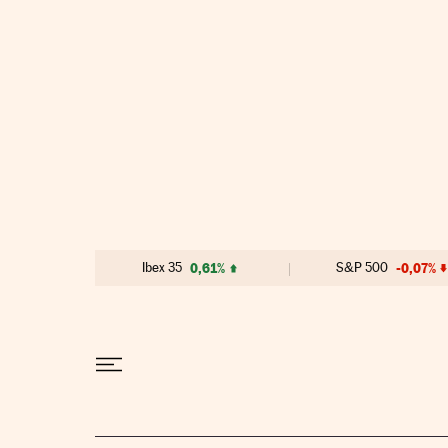
Ir al contenido
Ibex 35
0,61%
S&P 500
-0,07%