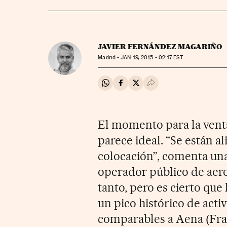
JAVIER FERNÁNDEZ MAGARIÑO
Madrid -
JAN
19, 2015 - 02:17
EST
Compartir en Whatsapp
Compartir en Facebook
Compartir en Twitter
Desplegar Redes Soci
El momento para la vent
parece ideal. “Se están a
colocación”, comenta una
operador público de aero
tanto, pero es cierto qu
un pico histórico de acti
comparables a Aena (Frap