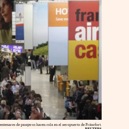
entenares de pasajeros hacen cola en el aeropuerto de Fráncfort.
REUTERS