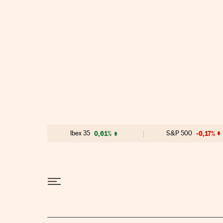
Ir al contenido
Ibex 35
0,61%
S&P 500
-0,17%