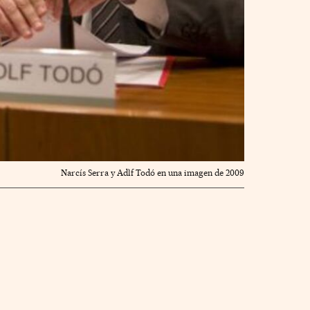
Narcís Serra y Adlf Todó en una imagen de 2009