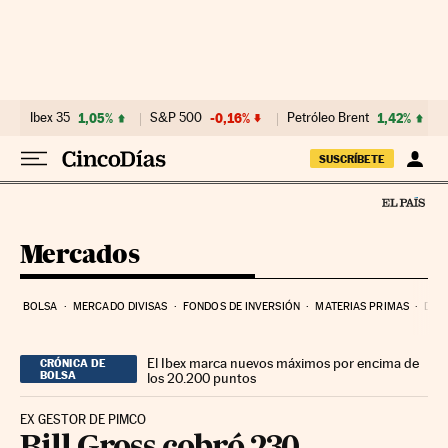
Ir al contenido
Ibex 35
1,05%
S&P 500
-0,16%
Petróleo Brent
1,42%
SUSCRÍBETE
Mercados
BOLSA
MERCADO DIVISAS
FONDOS DE INVERSIÓN
MATERIAS PRIMAS
DEU
El Ibex marca nuevos máximos por encima de
CRÓNICA DE
BOLSA
los 20.200 puntos
EX GESTOR DE PIMCO