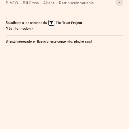
PIMCO
Bill Gross
Allianz
Retribución variable
Salarios
Mercados financieros
Empresas
Condiciones trabajo
Economía
Trabajo
Finanzas
Se adhiere a los criterios de
Más información
aquí
Si está interesado en licenciar este contenido, pinche