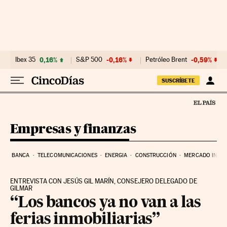
Ir al contenido
Ibex 35
0,16%
S&P 500
-0,16%
Petróleo Brent
-0,59%
SUSCRÍBETE
Empresas y finanzas
BANCA
TELECOMUNICACIONES
ENERGIA
CONSTRUCCIÓN
MERCADO INMOB
ENTREVISTA CON JESÚS GIL MARÍN, CONSEJERO DELEGADO DE
GILMAR
“Los bancos ya no van a las
ferias inmobiliarias”