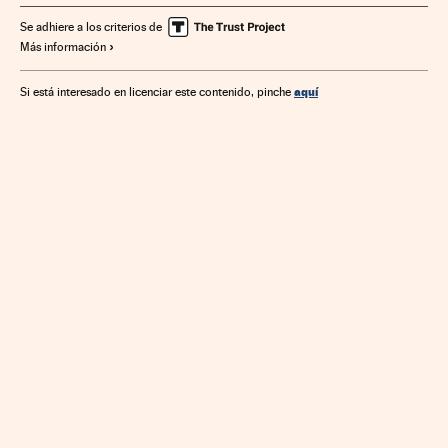
Urbanismo
Se adhiere a los criterios de
Más información
aquí
Si está interesado en licenciar este contenido, pinche