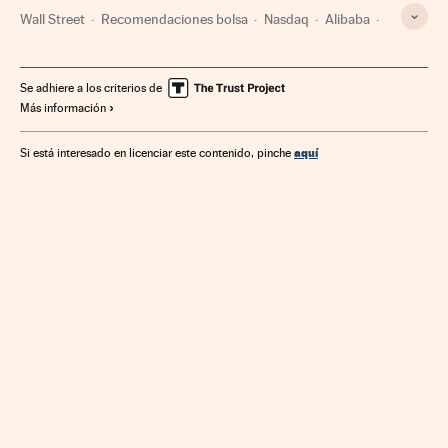
Wall Street
Recomendaciones bolsa
Nasdaq
Alibaba
Lenovo
Twitter
Ebay
Oracle
Índices bursátiles
IBM
Facebook
Amazon
Tiendas online
Bolsa
Se adhiere a los criterios de
Más información
Redes sociales
Comercio electrónico
Mercados financieros
Internet
Empresas
Comercio
aquí
Si está interesado en licenciar este contenido, pinche
Informática
Telecomunicaciones
Economía
Tecnología
Comunicaciones