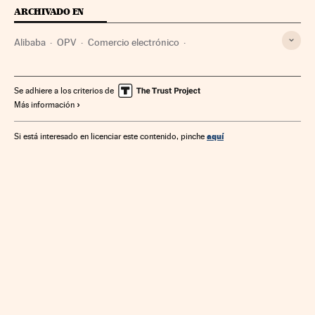
ARCHIVADO EN
Alibaba
OPV
Comercio electrónico
Operaciones bursátiles
Bolsa
Estados Unidos
China
Mercados financieros
Internet
Empresas
Se adhiere a los criterios de
Más información
Norteamérica
Asia Oriental
Economía
América
Asia
Telecomunicaciones
Finanzas
Comunicaciones
aquí
Si está interesado en licenciar este contenido, pinche
Comercio