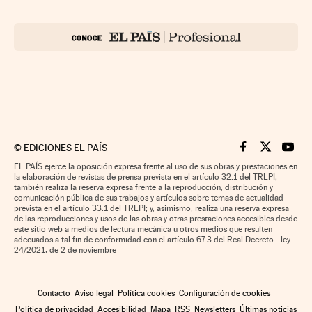
©
EDICIONES EL PAÍS
Cinco Días en F
Cinco Días e
Cinco 
EL PAÍS ejerce la oposición expresa frente al uso de sus obras y prestaciones en
la elaboración de revistas de prensa prevista en el artículo 32.1 del TRLPI;
también realiza la reserva expresa frente a la reproducción, distribución y
comunicación pública de sus trabajos y artículos sobre temas de actualidad
prevista en el artículo 33.1 del TRLPI; y, asimismo, realiza una reserva expresa
de las reproducciones y usos de las obras y otras prestaciones accesibles desde
este sitio web a medios de lectura mecánica u otros medios que resulten
adecuados a tal fin de conformidad con el artículo 67.3 del Real Decreto - ley
24/2021, de 2 de noviembre
Contacto
Aviso legal
Política cookies
Configuración de cookies
Política de privacidad
Accesibilidad
Mapa
RSS
Newsletters
Últimas noticias