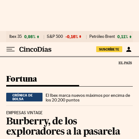
Ir al contenido
Ibex 35
0,98%
S&P 500
-0,16%
Petróleo Brent
0,11%
SUSCRÍBETE
Fortuna
El Ibex marca nuevos máximos por encima de
CRÓNICA DE
BOLSA
los 20.200 puntos
EMPRESAS VINTAGE
Burberry, de los
exploradores a la pasarela