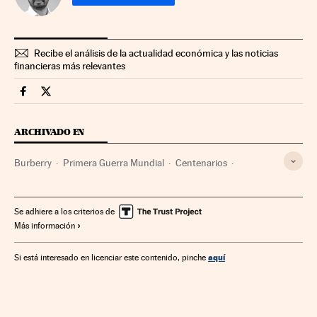
Recibe el análisis de la actualidad económica y las noticias
financieras más relevantes
Fortunas Cinco Días en Facebook
Fortunas Cinco Días en Twitter
ARCHIVADO EN
Burberry
Primera Guerra Mundial
Centenarios
Aniversarios
Textil
Reino Unido
Moda
Ocio
Europa occidental
Confección
Historia contemporánea
Se adhiere a los criterios de
Más información
Guerra
Europa
Empresas
Eventos
Historia
Conflictos
Economía
Industria
Sociedad
aquí
Si está interesado en licenciar este contenido, pinche