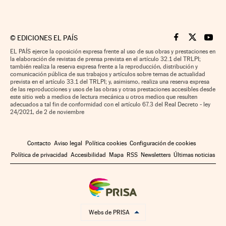
©
EDICIONES EL PAÍS
Cinco Días en F
Cinco Días e
Cinco 
EL PAÍS ejerce la oposición expresa frente al uso de sus obras y prestaciones en
la elaboración de revistas de prensa prevista en el artículo 32.1 del TRLPI;
también realiza la reserva expresa frente a la reproducción, distribución y
comunicación pública de sus trabajos y artículos sobre temas de actualidad
prevista en el artículo 33.1 del TRLPI; y, asimismo, realiza una reserva expresa
de las reproducciones y usos de las obras y otras prestaciones accesibles desde
este sitio web a medios de lectura mecánica u otros medios que resulten
adecuados a tal fin de conformidad con el artículo 67.3 del Real Decreto - ley
24/2021, de 2 de noviembre
Contacto
Aviso legal
Política cookies
Configuración de cookies
Política de privacidad
Accesibilidad
Mapa
RSS
Newsletters
Últimas noticias
Webs de PRISA