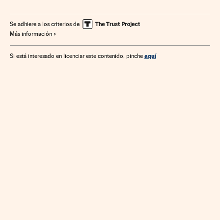
Bolsa
Empresas
Mercados financieros
Economía
Finanzas
BME Growth
Se adhiere a los criterios de
Más información
aquí
Si está interesado en licenciar este contenido, pinche