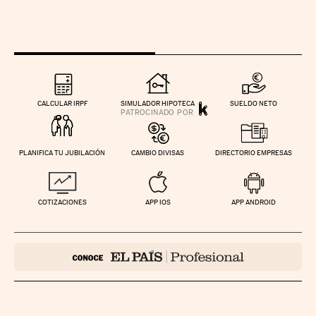
CALCULAR IRPF
SIMULADOR HIPOTECA
SUELDO NETO
PLANIFICA TU JUBILACIÓN
CAMBIO DIVISAS
DIRECTORIO EMPRESAS
COTIZACIONES
APP IOS
APP ANDROID