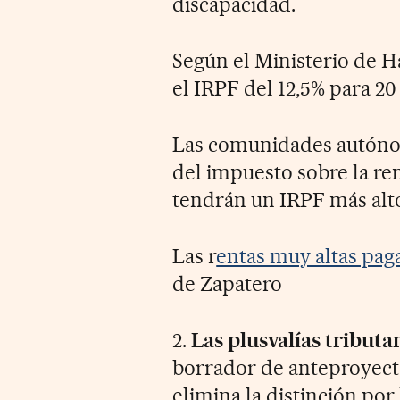
discapacidad.
Según el Ministerio de 
el IRPF del 12,5% para 20
Las comunidades autóno
del impuesto sobre la re
tendrán un IRPF más alt
Las r
entas muy altas pa
de Zapatero
2.
Las plusvalías tributa
borrador de anteproyecto
elimina la distinción por