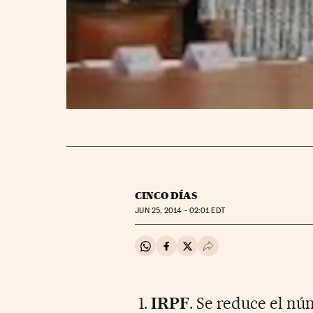
CINCO DÍAS
JUN
25, 2014 - 02:01
EDT
Compartir en Whatsapp
Compartir en Facebook
Compartir en Twitter
Desplegar Redes Soci
1.
IRPF
. Se reduce el nú