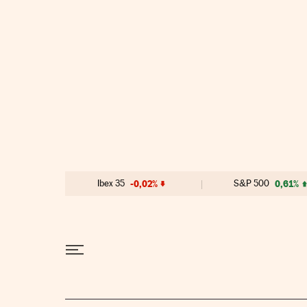
Ir al contenido
Ibex 35
-0,02%
S&P 500
0,61%