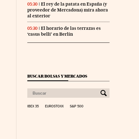
El rey de la patata en España (y
05:30
proveedor de Mercadona) mira ahora
al exterior
El horario de las terrazas es
05:30
‘casus belli’ en Berlín
BUSCAR BOLSAS Y MERCADOS
IBEX 35
EUROSTOXX
S&P 500