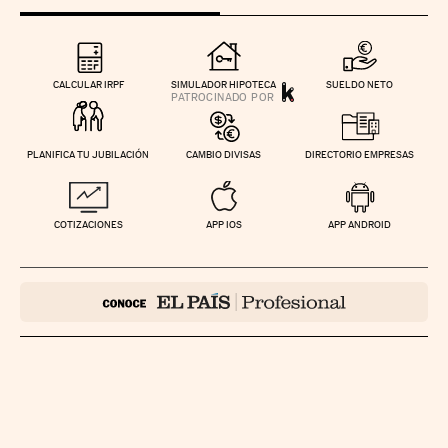
CALCULAR IRPF
SIMULADOR HIPOTECA
SUELDO NETO
PLANIFICA TU JUBILACIÓN
CAMBIO DIVISAS
DIRECTORIO EMPRESAS
COTIZACIONES
APP IOS
APP ANDROID