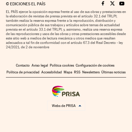
©
EDICIONES EL PAÍS
Cinco Días en F
Cinco Días e
Cinco 
EL PAÍS ejerce la oposición expresa frente al uso de sus obras y prestaciones en
la elaboración de revistas de prensa prevista en el artículo 32.1 del TRLPI;
también realiza la reserva expresa frente a la reproducción, distribución y
comunicación pública de sus trabajos y artículos sobre temas de actualidad
prevista en el artículo 33.1 del TRLPI; y, asimismo, realiza una reserva expresa
de las reproducciones y usos de las obras y otras prestaciones accesibles desde
este sitio web a medios de lectura mecánica u otros medios que resulten
adecuados a tal fin de conformidad con el artículo 67.3 del Real Decreto - ley
24/2021, de 2 de noviembre
Contacto
Aviso legal
Política cookies
Configuración de cookies
Política de privacidad
Accesibilidad
Mapa
RSS
Newsletters
Últimas noticias
Webs de PRISA