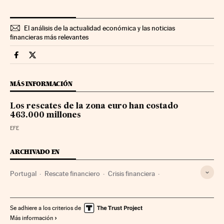
El análisis de la actualidad económica y las noticias
financieras más relevantes
Economia Cinco Días en Facebook
Economia Cinco Días en Twitter
MÁS INFORMACIÓN
Los rescates de la zona euro han costado
463.000 millones
EFE
ARCHIVADO EN
Portugal
Rescate financiero
Crisis financiera
Europa occidental
Economía
Europa
Mercados financieros
Finanzas
Se adhiere a los criterios de
Más información