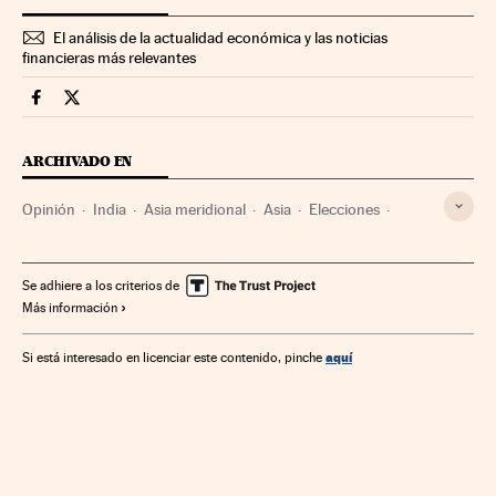
El análisis de la actualidad económica y las noticias
financieras más relevantes
Economia Cinco Días en Facebook
Economia Cinco Días en Twitter
ARCHIVADO EN
Opinión
India
Asia meridional
Asia
Elecciones
Economía
Política
Se adhiere a los criterios de
Más información
aquí
Si está interesado en licenciar este contenido, pinche