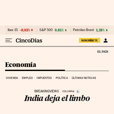
Ir al contenido
Ibex 35
-0,02%
S&P 500
0,61%
Petróleo Brent
1,28%
SUSCRÍBETE
Economía
VIVIENDA
EMPLEO
IMPUESTOS
POLÍTICA
ÚLTIMAS NOTICIAS
BREAKINGVIEWS
i
COLUMNA
India deja el limbo