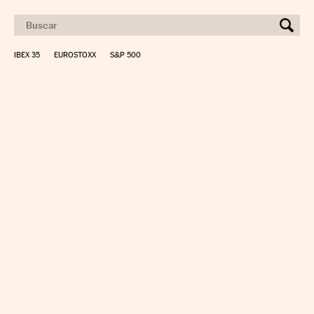
IBEX 35
EUROSTOXX
S&P 500
CALCULAR IRPF
SIMULADOR HIPOTECA
SUELDO NETO
PLANIFICA TU JUBILACIÓN
CAMBIO DIVISAS
DIRECTORIO EMPRESAS