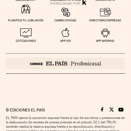
PLANIFICA TU JUBILACIÓN
CAMBIO DIVISAS
DIRECTORIO EMPRESAS
COTIZACIONES
APP IOS
APP ANDROID
©
EDICIONES EL PAÍS
Cinco Días en F
Cinco Días e
Cinco 
EL PAÍS ejerce la oposición expresa frente al uso de sus obras y prestaciones en
la elaboración de revistas de prensa prevista en el artículo 32.1 del TRLPI;
también realiza la reserva expresa frente a la reproducción, distribución y