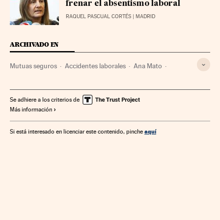
frenar el absentismo laboral
RAQUEL PASCUAL CORTÉS
| MADRID
ARCHIVADO EN
Mutuas seguros
Accidentes laborales
Ana Mato
Fátima Báñez
Absentismo laboral
Bajas laborales
Siniestralidad laboral
Enfermedades laborales
Médicos
Se adhiere a los criterios de
Más información
Riesgos laborales
Personal sanitario
Accidentes
Seguridad laboral
Sanidad
Condiciones trabajo
aquí
Si está interesado en licenciar este contenido, pinche
Economía
Sucesos
Enfermedades
Trabajo
Medicina
Salud