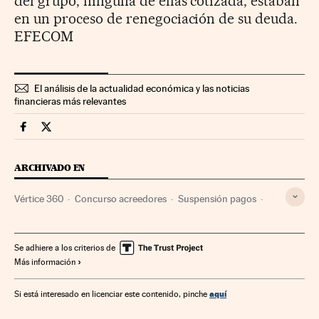
del grupo, ninguna de ellas cotizada, estaban
en un proceso de renegociación de su deuda.
EFECOM
El análisis de la actualidad económica y las noticias
financieras más relevantes
Companias Cinco Días en Facebook
Companias Cinco Días en Twitter
ARCHIVADO EN
Vértice 360
Concurso acreedores
Suspensión pagos
Empresas
Economía
Se adhiere a los criterios de
Más información
aquí
Si está interesado en licenciar este contenido, pinche