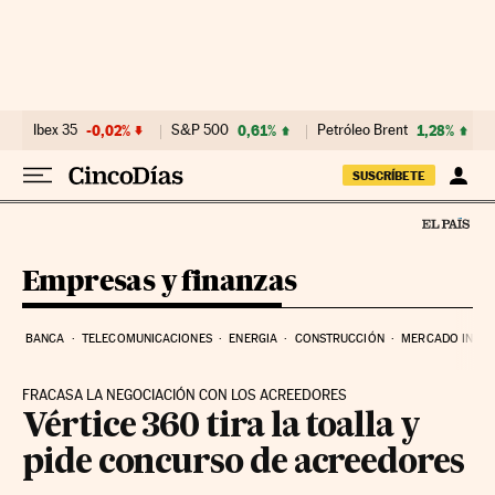
Ir al contenido
Ibex 35
-0,02%
S&P 500
0,61%
Petróleo Brent
1,28%
SUSCRÍBETE
Empresas y finanzas
BANCA
TELECOMUNICACIONES
ENERGIA
CONSTRUCCIÓN
MERCADO INMOB
FRACASA LA NEGOCIACIÓN CON LOS ACREEDORES
Vértice 360 tira la toalla y
pide concurso de acreedores