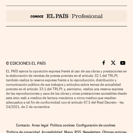
©
EDICIONES EL PAÍS
Cinco Días en F
Cinco Días e
Cinco 
EL PAÍS ejerce la oposición expresa frente al uso de sus obras y prestaciones en
la elaboración de revistas de prensa prevista en el artículo 32.1 del TRLPI;
también realiza la reserva expresa frente a la reproducción, distribución y
comunicación pública de sus trabajos y artículos sobre temas de actualidad
prevista en el artículo 33.1 del TRLPI; y, asimismo, realiza una reserva expresa
de las reproducciones y usos de las obras y otras prestaciones accesibles desde
este sitio web a medios de lectura mecánica u otros medios que resulten
adecuados a tal fin de conformidad con el artículo 67.3 del Real Decreto - ley
24/2021, de 2 de noviembre
Contacto
Aviso legal
Política cookies
Configuración de cookies
Política de privacidad
Accesibilidad
Mapa
RSS
Newsletters
Últimas noticias