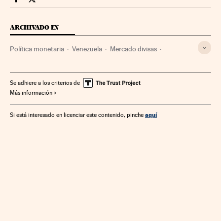
Companias Cinco Días en Facebook
Companias Cinco Días en Twitter
ARCHIVADO EN
Política monetaria
Venezuela
Mercado divisas
Empresas
Sudamérica
Latinoamérica
Mercados financieros
Economía
América
Finanzas
Se adhiere a los criterios de
Más información
Nicolás Maduro
aquí
Si está interesado en licenciar este contenido, pinche