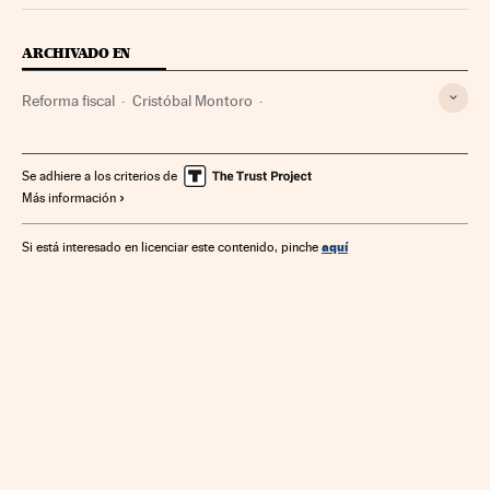
ARCHIVADO EN
Reforma fiscal
Cristóbal Montoro
Manuel J. Lagares Calvo
Vivienda segunda mano
Política fiscal
Reformas políticas
IRPF
Se adhiere a los criterios de
Más información
Mercado inmobiliario
Vivienda
España
Urbanismo
Política
Política económica
Economía
aquí
Si está interesado en licenciar este contenido, pinche
Impuesto Actos Jurídicos
Impuestos
Tributos
Finanzas públicas
Gastos hipotecarios
Hipotecas
Mercado hipotecario
Mercados financieros
Finanzas