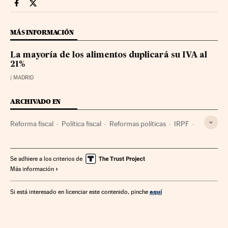
Economia Cinco Días en Facebook
Economia Cinco Días en Twitter
MÁS INFORMACIÓN
La mayoría de los alimentos duplicará su IVA al
21%
| MADRID
ARCHIVADO EN
Reforma fiscal
Política fiscal
Reformas políticas
IRPF
Impuestos
Tributos
Finanzas públicas
Política
Finanzas
Política económica
Economía
Se adhiere a los criterios de
Más información
aquí
Si está interesado en licenciar este contenido, pinche