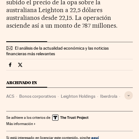
subido el precio de la opa sobre la
australiana Leighton a 22,5 dólares
australianos desde 22,15. La operación
asciende así a un monto de 787 millones.
El análisis de la actualidad económica y las noticias
financieras más relevantes
Companias Cinco Días en Facebook
Companias Cinco Días en Twitter
ARCHIVADO EN
ACS
Bonos corporativos
Leighton Holdings
Iberdrola
Deuda corporativa
Constructoras
Endeudamiento empresarial
Construcción
Empresas
Se adhiere a los criterios de
Más información
Mercados financieros
Economía
Finanzas
Industria
Compañías eléctricas
Sector eléctrico
Energía eléctrica
aquí
Si está interesado en licenciar este contenido, pinche