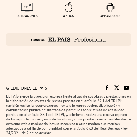
COTIZACIONES
APP IOS
APP ANDROID
©
EDICIONES EL PAÍS
Cinco Días en F
Cinco Días e
Cinco 
EL PAÍS ejerce la oposición expresa frente al uso de sus obras y prestaciones en
la elaboración de revistas de prensa prevista en el artículo 32.1 del TRLPI;
también realiza la reserva expresa frente a la reproducción, distribución y
comunicación pública de sus trabajos y artículos sobre temas de actualidad
prevista en el artículo 33.1 del TRLPI; y, asimismo, realiza una reserva expresa
de las reproducciones y usos de las obras y otras prestaciones accesibles desde
este sitio web a medios de lectura mecánica u otros medios que resulten
adecuados a tal fin de conformidad con el artículo 67.3 del Real Decreto - ley
24/2021, de 2 de noviembre