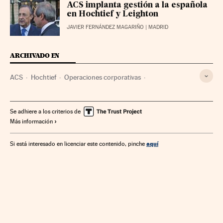
ACS implanta gestión a la española
en Hochtief y Leighton
JAVIER FERNÁNDEZ MAGARIÑO
| MADRID
ARCHIVADO EN
ACS
Hochtief
Operaciones corporativas
Leighton Holdings
Australia
Operaciones bursátiles
Constructoras
Bolsa
Oceanía
Construcción
Se adhiere a los criterios de
Más información
Empresas
Mercados financieros
Economía
Finanzas
Industria
OPA
aquí
Si está interesado en licenciar este contenido, pinche