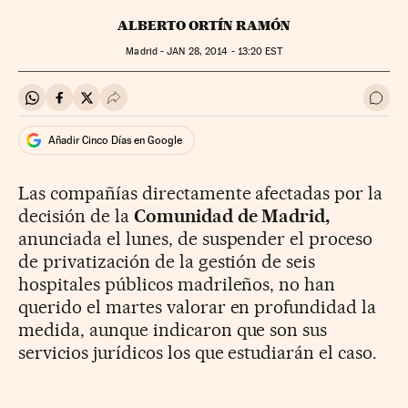
ALBERTO ORTÍN RAMÓN
Madrid -
JAN
28, 2014 - 13:20
EST
Compartir en Whatsapp
Compartir en Facebook
Compartir en Twitter
Desplegar Redes Sociales
Ir a 
Añadir Cinco Días en Google
Las compañías directamente afectadas por la
decisión de la
Comunidad de Madrid,
anunciada el lunes, de suspender el proceso
de privatización de la gestión de seis
hospitales públicos madrileños, no han
querido el martes valorar en profundidad la
medida, aunque indicaron que son sus
servicios jurídicos los que estudiarán el caso.