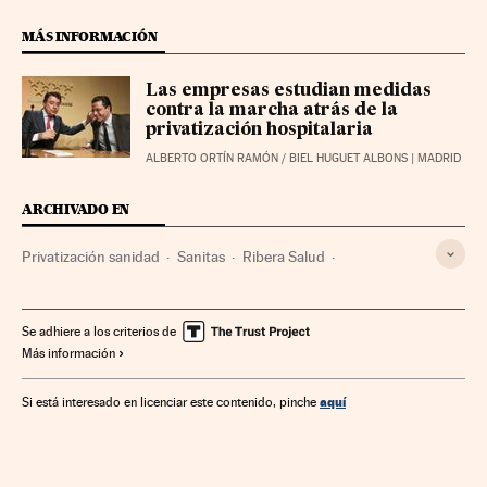
MÁS INFORMACIÓN
Las empresas estudian medidas
contra la marcha atrás de la
privatización hospitalaria
ALBERTO ORTÍN RAMÓN
/
BIEL HUGUET ALBONS
| MADRID
ARCHIVADO EN
Privatización sanidad
Sanitas
Ribera Salud
Hima San Pablo
Política sanitaria
Madrid
Comunidad de Madrid
Empresas
Sanidad
España
Se adhiere a los criterios de
Más información
Economía
Salud
aquí
Si está interesado en licenciar este contenido, pinche