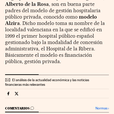
Alberto de la Rosa
, son en buena parte
padres del modelo de gestión hospitalaria
público privada, conocido como
modelo
Alzira
. Dicho modelo toma su nombre de la
localidad valenciana en la que se edificó en
1999 el primer hospital público español
gestionado bajo la modalidad de concesión
administrativa, el Hospital de la Ribera.
Básicamente el modelo es financiación
pública, gestión privada.
El análisis de la actualidad económica y las noticias
financieras más relevantes
Companias Cinco Días en Facebook
Companias Cinco Días en Twitter
IR A LOS COMENTARIOS
Normas
›
COMENTARIOS