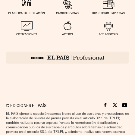
PLANIFICA TU JUBILACIÓN
CAMBIO DIVISAS
DIRECTORIO EMPRESAS
COTIZACIONES
APP IOS
APP ANDROID
©
EDICIONES EL PAÍS
Cinco Días en F
Cinco Días e
Cinco 
EL PAÍS ejerce la oposición expresa frente al uso de sus obras y prestaciones en
la elaboración de revistas de prensa prevista en el artículo 32.1 del TRLPI;
también realiza la reserva expresa frente a la reproducción, distribución y
comunicación pública de sus trabajos y artículos sobre temas de actualidad
prevista en el artículo 33.1 del TRLPI; y, asimismo, realiza una reserva expresa