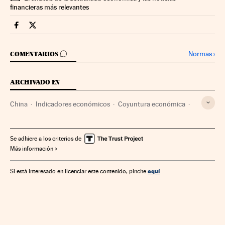
financieras más relevantes
Economia Cinco Días en Facebook
Economia Cinco Días en Twitter
IR A LOS COMENTARIOS
Normas
›
COMENTARIOS
ARCHIVADO EN
China
Indicadores económicos
Coyuntura económica
Asia Oriental
Asia
Economía
Se adhiere a los criterios de
Más información
aquí
Si está interesado en licenciar este contenido, pinche