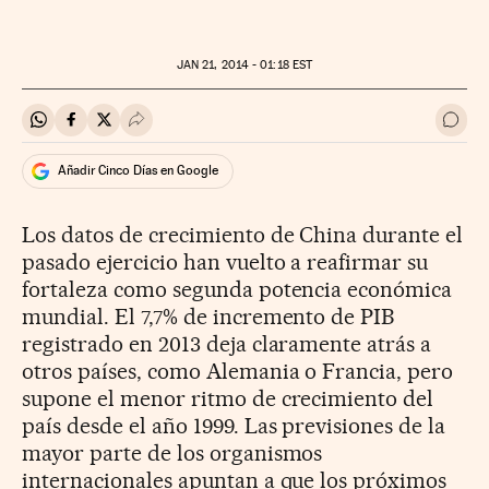
JAN
21, 2014 - 01:18
EST
Compartir en Whatsapp
Compartir en Facebook
Compartir en Twitter
Desplegar Redes Sociales
Ir a 
Añadir Cinco Días en Google
Los datos de crecimiento de China durante el
pasado ejercicio han vuelto a reafirmar su
fortaleza como segunda potencia económica
mundial. El 7,7% de incremento de PIB
registrado en 2013 deja claramente atrás a
otros países, como Alemania o Francia, pero
supone el menor ritmo de crecimiento del
país desde el año 1999. Las previsiones de la
mayor parte de los organismos
internacionales apuntan a que los próximos