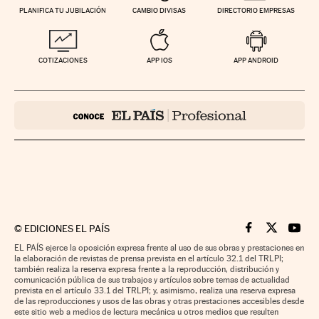
PLANIFICA TU JUBILACIÓN
CAMBIO DIVISAS
DIRECTORIO EMPRESAS
COTIZACIONES
APP IOS
APP ANDROID
©
EDICIONES EL PAÍS
Cinco Días en F
Cinco Días e
Cinco 
EL PAÍS ejerce la oposición expresa frente al uso de sus obras y prestaciones en
la elaboración de revistas de prensa prevista en el artículo 32.1 del TRLPI;
también realiza la reserva expresa frente a la reproducción, distribución y
comunicación pública de sus trabajos y artículos sobre temas de actualidad
prevista en el artículo 33.1 del TRLPI; y, asimismo, realiza una reserva expresa
de las reproducciones y usos de las obras y otras prestaciones accesibles desde
este sitio web a medios de lectura mecánica u otros medios que resulten