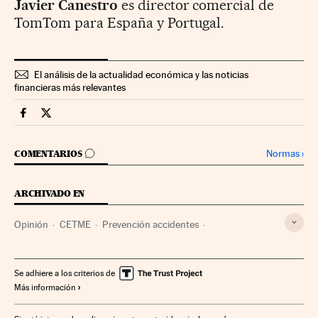
Javier Canestro
es director comercial de
TomTom para España y Portugal.
El análisis de la actualidad económica y las noticias
financieras más relevantes
Economia Cinco Días en Facebook
Economia Cinco Días en Twitter
IR A LOS COMENTARIOS
Normas
›
COMENTARIOS
ARCHIVADO EN
Opinión
CETME
Prevención accidentes
Siniestralidad laboral
Accidentes tráfico
Riesgos laborales
Accidentes
Seguridad laboral
Se adhiere a los criterios de
Más información
Condiciones trabajo
Empresas
Economía
Sucesos
Trabajo
Tráfico
Transporte