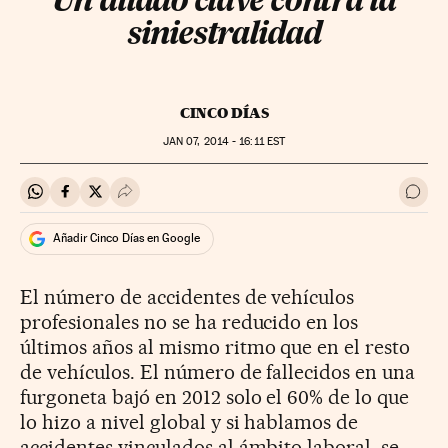
Un aliado clave contra la
siniestralidad
CINCO DÍAS
JAN
07, 2014 - 16:11
EST
Compartir en Whatsapp
Compartir en Facebook
Compartir en Twitter
Desplegar Redes Sociales
Ir a 
Añadir Cinco Días en Google
El número de accidentes de vehículos
profesionales no se ha reducido en los
últimos años al mismo ritmo que en el resto
de vehículos. El número de fallecidos en una
furgoneta bajó en 2012 solo el 60% de lo que
lo hizo a nivel global y si hablamos de
accidentes vinculados al ámbito laboral, se