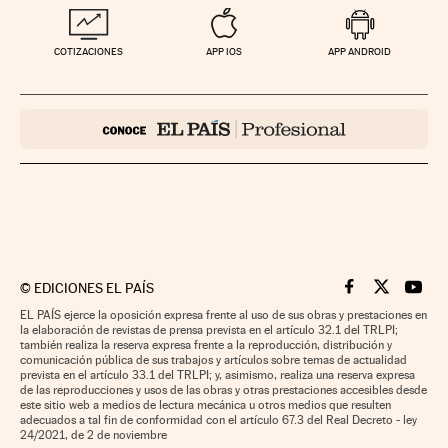
COTIZACIONES
APP IOS
APP ANDROID
©
EDICIONES EL PAÍS
Cinco Días en F
Cinco Días e
Cinco 
EL PAÍS ejerce la oposición expresa frente al uso de sus obras y prestaciones en
la elaboración de revistas de prensa prevista en el artículo 32.1 del TRLPI;
también realiza la reserva expresa frente a la reproducción, distribución y
comunicación pública de sus trabajos y artículos sobre temas de actualidad
prevista en el artículo 33.1 del TRLPI; y, asimismo, realiza una reserva expresa
de las reproducciones y usos de las obras y otras prestaciones accesibles desde
este sitio web a medios de lectura mecánica u otros medios que resulten
adecuados a tal fin de conformidad con el artículo 67.3 del Real Decreto - ley
24/2021, de 2 de noviembre