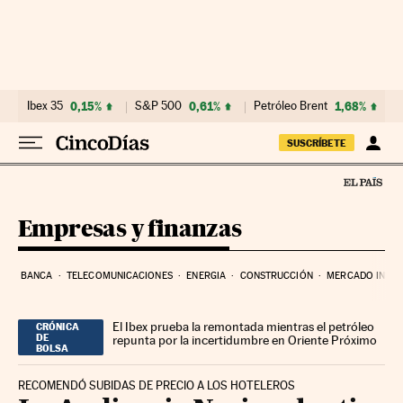
Ir al contenido
Ibex 35
0,15%
S&P 500
0,61%
Petróleo Brent
1,68%
SUSCRÍBETE
Empresas y finanzas
BANCA
TELECOMUNICACIONES
ENERGIA
CONSTRUCCIÓN
MERCADO INMOB
El Ibex prueba la remontada mientras el petróleo
CRÓNICA
DE
repunta por la incertidumbre en Oriente Próximo
BOLSA
RECOMENDÓ SUBIDAS DE PRECIO A LOS HOTELEROS