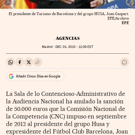
El presidente de Turismo de Barcelona y del grupo HUSA, Joan Gaspart.
EFE/Archivo
EFE
AGENCIAS
Madrid -
DEC
01, 2013 - 11:06
EST
Compartir en Whatsapp
Compartir en Facebook
Compartir en Twitter
Desplegar Redes Sociales
Ir a 
Añadir Cinco Días en Google
La Sala de lo Contencioso-Administrativo de
la Audiencia Nacional ha anulado la sanción
de 50.000 euros que la Comisión Nacional de
la Competencia (CNC) impuso en septiembre
de 2012 al presidente del grupo Husa y
expresidente del Fútbol Club Barcelona, Joan