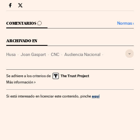
Companias Cinco Días en Facebook
Companias Cinco Días en Twitter
IR A LOS COMENTARIOS
Normas
›
COMENTARIOS
ARCHIVADO EN
Husa
Joan Gaspart
CNC
Audiencia Nacional
Tribunales
Empresas
Poder judicial
Sanciones
Economía
Juicios
Administración Estado
Se adhiere a los criterios de
Más información
Proceso judicial
Administración pública
Justicia
aquí
Si está interesado en licenciar este contenido, pinche