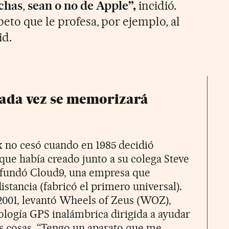
echas
,
sean o no de Apple”,
incidió.
eto que le profesa, por ejemplo, al
id.
 cada vez se memorizará
k no cesó cuando en 1985 decidió
ue había creado junto a su colega Steve
 fundó Cloud9, una empresa que
stancia (fabricó el primero universal).
2001, levantó Wheels of Zeus (WOZ),
ología GPS inalámbrica dirigida a ayudar
las cosas. “Tengo un aparato que me