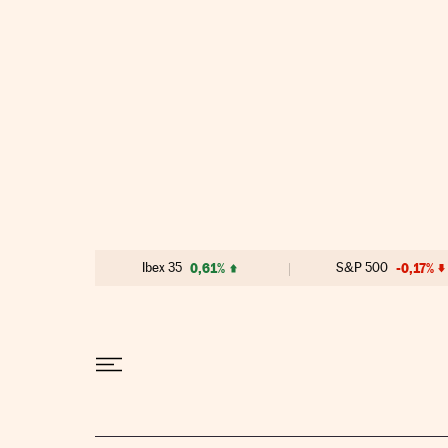
Ir al contenido
Ibex 35
0,61%
S&P 500
-0,17%