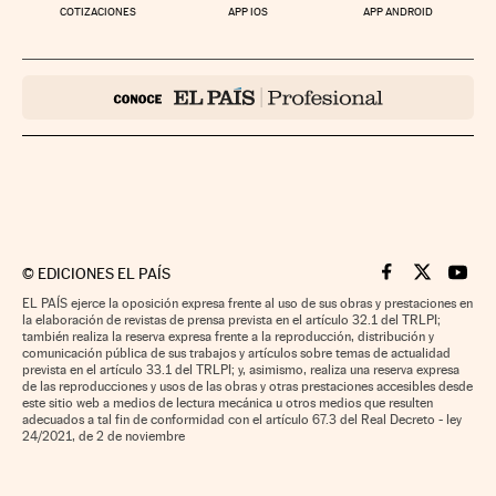
COTIZACIONES
APP IOS
APP ANDROID
©
EDICIONES EL PAÍS
Cinco Días en F
Cinco Días e
Cinco 
EL PAÍS ejerce la oposición expresa frente al uso de sus obras y prestaciones en
la elaboración de revistas de prensa prevista en el artículo 32.1 del TRLPI;
también realiza la reserva expresa frente a la reproducción, distribución y
comunicación pública de sus trabajos y artículos sobre temas de actualidad
prevista en el artículo 33.1 del TRLPI; y, asimismo, realiza una reserva expresa
de las reproducciones y usos de las obras y otras prestaciones accesibles desde
este sitio web a medios de lectura mecánica u otros medios que resulten
adecuados a tal fin de conformidad con el artículo 67.3 del Real Decreto - ley
24/2021, de 2 de noviembre