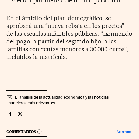
inviertan por inercia de un año para otro”.
En el ámbito del plan demográfico, se
aprobará una “nueva rebaja en los precios”
de las escuelas infantiles públicas, “eximiendo
del pago, a partir del segundo hijo, a las
familias con rentas menores a 30.000 euros”,
incluidos la matrícula.
El análisis de la actualidad económica y las noticias
financieras más relevantes
Economia Cinco Días en Facebook
Economia Cinco Días en Twitter
IR A LOS COMENTARIOS
Normas
›
COMENTARIOS