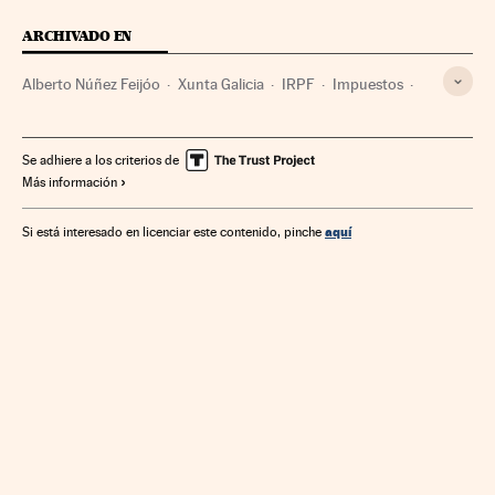
ARCHIVADO EN
Alberto Núñez Feijóo
Xunta Galicia
IRPF
Impuestos
Tributos
Administración autonómica
Economía
Finanzas públicas
Administración pública
Finanzas
Se adhiere a los criterios de
Más información
aquí
Si está interesado en licenciar este contenido, pinche