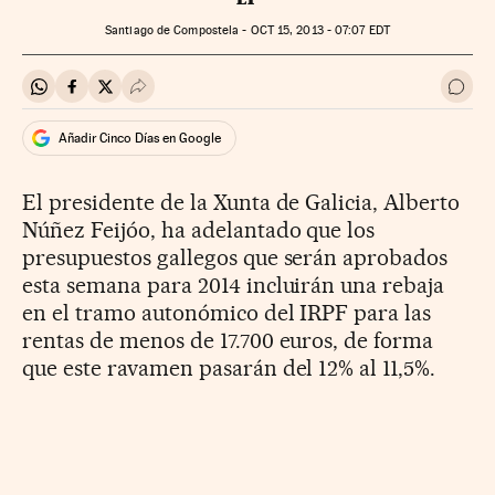
Santiago de Compostela -
OCT
15, 2013 - 07:07
EDT
Compartir en Whatsapp
Compartir en Facebook
Compartir en Twitter
Desplegar Redes Sociales
Ir a 
Añadir Cinco Días en Google
El presidente de la Xunta de Galicia, Alberto
Núñez Feijóo, ha adelantado que los
presupuestos gallegos que serán aprobados
esta semana para 2014 incluirán una rebaja
en el tramo autonómico del IRPF para las
rentas de menos de 17.700 euros, de forma
que este ravamen pasarán del 12% al 11,5%.