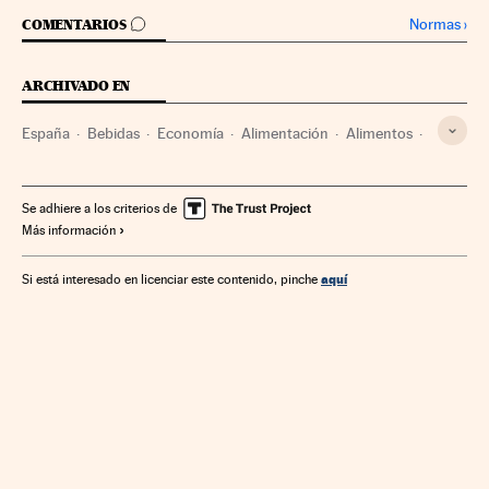
IR A LOS COMENTARIOS
Normas
›
COMENTARIOS
ARCHIVADO EN
España
Bebidas
Economía
Alimentación
Alimentos
Industria
Mahou
Cerveza
San Miguel
Cervezas Alhambra
Ocio
Bebidas alcohólicas
Se adhiere a los criterios de
Más información
Estilo vida
Empresas
La Sureña
aquí
Si está interesado en licenciar este contenido, pinche