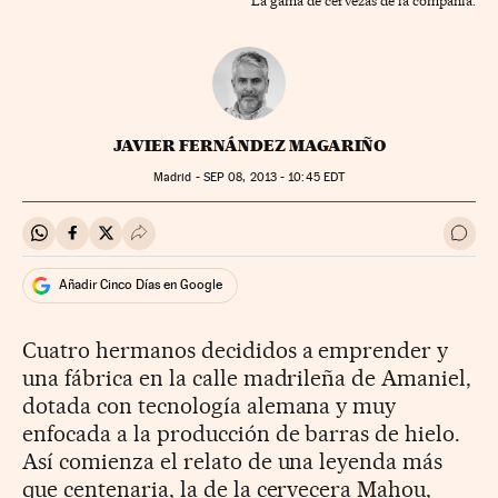
La gama de cervezas de la compañía.
JAVIER FERNÁNDEZ MAGARIÑO
Madrid -
SEP
08, 2013 - 10:45
EDT
Compartir en Whatsapp
Compartir en Facebook
Compartir en Twitter
Desplegar Redes Sociales
Ir a 
Añadir Cinco Días en Google
Cuatro hermanos decididos a emprender y
una fábrica en la calle madrileña de Amaniel,
dotada con tecnología alemana y muy
enfocada a la producción de barras de hielo.
Así comienza el relato de una leyenda más
que centenaria, la de la cervecera Mahou,