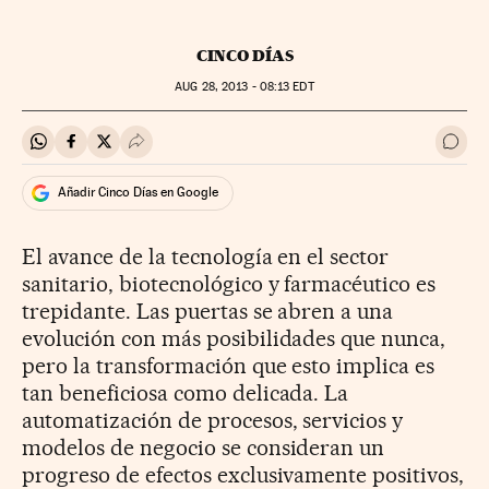
CINCO DÍAS
AUG
28, 2013 - 08:13
EDT
Compartir en Whatsapp
Compartir en Facebook
Compartir en Twitter
Desplegar Redes Sociales
Ir a 
Añadir Cinco Días en Google
El avance de la tecnología en el sector
sanitario, biotecnológico y farmacéutico es
trepidante. Las puertas se abren a una
evolución con más posibilidades que nunca,
pero la transformación que esto implica es
tan beneficiosa como delicada. La
automatización de procesos, servicios y
modelos de negocio se consideran un
progreso de efectos exclusivamente positivos,