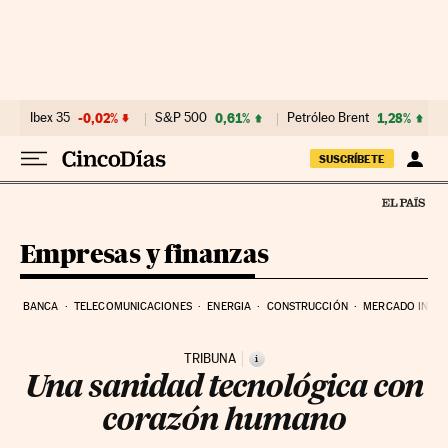
Ir al contenido
Ibex 35
-0,02%
S&P 500
0,61%
Petróleo Brent
1,28%
SUSCRÍBETE
Empresas y finanzas
BANCA
TELECOMUNICACIONES
ENERGIA
CONSTRUCCIÓN
MERCADO INMOB
TRIBUNA
i
Una sanidad tecnológica con
corazón humano