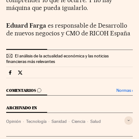
máquina que pueda igualarlo.
Eduard Farga
es responsable de Desarrollo
de nuevos negocios y CMO de RICOH España
El análisis de la actualidad económica y las noticias
financieras más relevantes
Companias Cinco Días en Facebook
Companias Cinco Días en Twitter
IR A LOS COMENTARIOS
Normas
›
COMENTARIOS
ARCHIVADO EN
Opinión
Tecnología
Sanidad
Ciencia
Salud