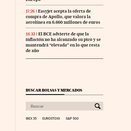
co Días en Facebook
 Cinco Días en Twitter
Easyjet acepta la oferta de
17:26
compra de Apollo, que valora la
aerolínea en 6.660 millones de euros
El BCE advierte de que la
16:33
inflación no ha alcanzado su pico y se
mantendrá “elevada” en lo que resta
de año
BUSCAR BOLSAS Y MERCADOS
IBEX 35
EUROSTOXX
S&P 500