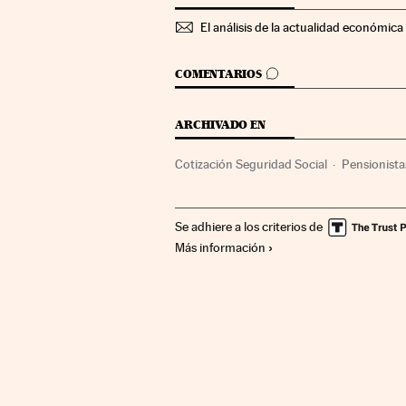
El análisis de la actualidad económica 
IR A LOS COMENTARIOS
COMENTARIOS
ARCHIVADO EN
Cotización Seguridad Social
Pensionista
Economía
Política laboral
Trabajo
S
Se adhiere a los criterios de
Más información