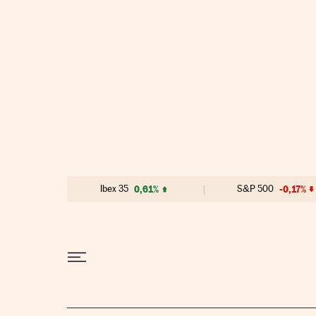
Ir al contenido
Ibex 35
0,61%
S&P 500
-0,17%