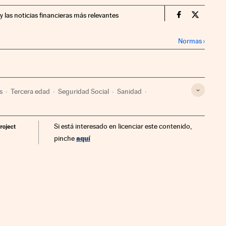
y las noticias financieras más relevantes
Economia Cin
Economia
Normas
›
s
Tercera edad
Seguridad Social
Sanidad
ociedad
Salud
Si está interesado en licenciar este contenido,
aquí
pinche