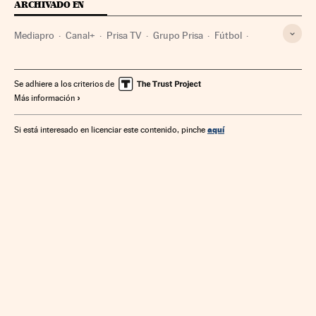
ARCHIVADO EN
Mediapro
Canal+
Prisa TV
Grupo Prisa
Fútbol
Empresas
Grupo comunicación
Economía
Deportes
Televisión por satélite
Pago por visión
Se adhiere a los criterios de
Más información
Canales televisión
Televisión
Medios comunicación
Comunicación
aquí
Si está interesado en licenciar este contenido, pinche