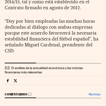
2014/15, tal y como está establecido en el
Contrato firmado en agosto de 2012.
“Doy por bien empleadas las muchas horas
dedicadas al diálogo con ambas empresas
porque este acuerdo favorecerá la necesaria
estabilidad financiera del fútbol español”, ha
señalado Miguel Cardenal, presidente del
CSD.
El análisis de la actualidad económica y las noticias
financieras más relevantes
Companias Cinco Días en Facebook
Companias Cinco Días en Twitter
IR A LOS COMENTARIOS
Normas
›
COMENTARIOS