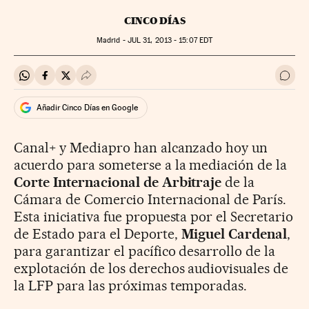
CINCO DÍAS
Madrid -
JUL
31, 2013 - 15:07
EDT
Compartir en Whatsapp
Compartir en Facebook
Compartir en Twitter
Desplegar Redes Sociales
Ir a 
Añadir Cinco Días en Google
Canal+ y Mediapro han alcanzado hoy un
acuerdo para someterse a la mediación de la
Corte Internacional de Arbitraje
de la
Cámara de Comercio Internacional de París.
Esta iniciativa fue propuesta por el Secretario
de Estado para el Deporte,
Miguel Cardenal
,
para garantizar el pacífico desarrollo de la
explotación de los derechos audiovisuales de
la LFP para las próximas temporadas.