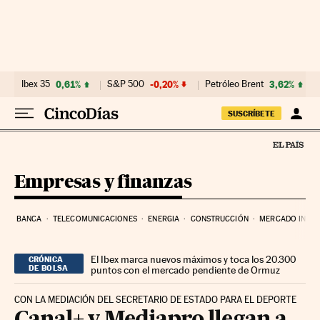
Ir al contenido
Ibex 35
0,61%
S&P 500
-0,20%
Petróleo Brent
3,62%
SUSCRÍBETE
Empresas y finanzas
BANCA
TELECOMUNICACIONES
ENERGIA
CONSTRUCCIÓN
MERCADO INMOB
El Ibex marca nuevos máximos y toca los 20.300
CRÓNICA
DE BOLSA
puntos con el mercado pendiente de Ormuz
CON LA MEDIACIÓN DEL SECRETARIO DE ESTADO PARA EL DEPORTE